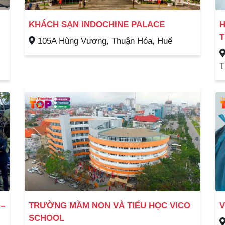
KHÁCH SẠN INDOCHINE PALACE
H
T
105A Hùng Vương, Thuận Hóa, Huế
T
 –
TRƯỜNG MẦM NON VÀ TIỂU HỌC VICO
V
SCHOOL