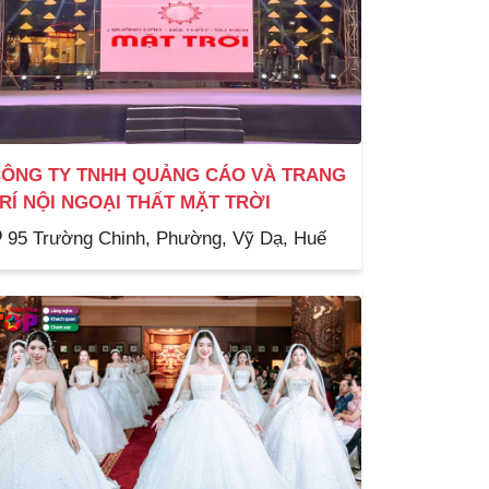
ÔNG TY TNHH QUẢNG CÁO VÀ TRANG
RÍ NỘI NGOẠI THẤT MẶT TRỜI
95 Trường Chinh, Phường, Vỹ Dạ, Huế