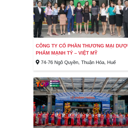
CÔNG TY CỔ PHẦN THƯƠNG MẠI DƯỢ
PHẨM MẠNH TÝ – VIỆT MỸ
74-76 Ngô Quyền, Thuận Hóa, Huế