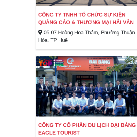
CÔNG TY TNHH TỔ CHỨC SỰ KIỆN
QUẢNG CÁO & THƯƠNG MẠI HẢI VÂN
05-07 Hoàng Hoa Thám, Phường Thuận
Hóa, TP Huế
CÔNG TY CỔ PHẦN DU LỊCH ĐẠI BÀNG
EAGLE TOURIST