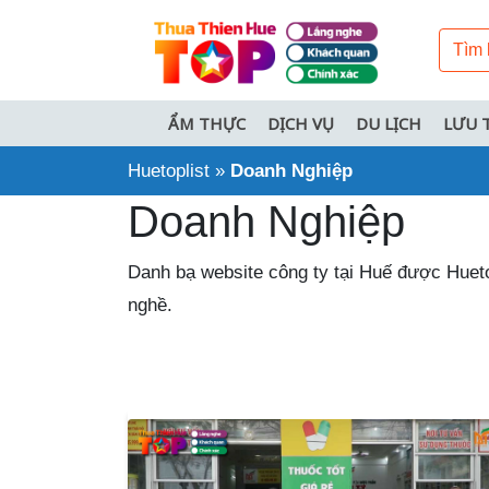
ẨM THỰC
DỊCH VỤ
DU LỊCH
LƯU 
Huetoplist
»
Doanh Nghiệp
Doanh Nghiệp
Danh bạ website công ty tại Huế được Hueto
nghề.