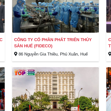
C
CÔNG TY CỔ PHẦN PHÁT TRIỂN THỦY
C
SẢN HUẾ (FIDECO)
T
86 Nguyễn Gia Thiều, Phú Xuân, Huế