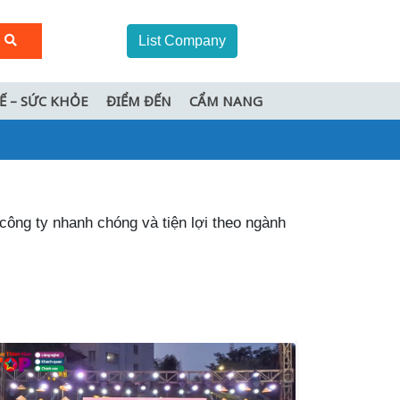
List Company
TẾ – SỨC KHỎE
ĐIỂM ĐẾN
CẨM NANG
công ty nhanh chóng và tiện lợi theo ngành