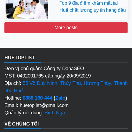
Top 9 địa điểm khám mắt tại
Huế chất lượng uy tín hàng đầu
More posts
HUETOPLIST
Đơn vị chủ quản: Công ty DanaSEO
MST: 0402001765 cấp ngày 20/09/2019
Địa chỉ:
55 Võ Duy Ninh, Thủy Thủ, Hương Thủy, Thành
phố Huế
Hotline:
0888 160 444
(
Zalo
)
Email: huetoplist@gmail.com
Quản lý nội dung:
Bích Nga
VỀ CHÚNG TÔI