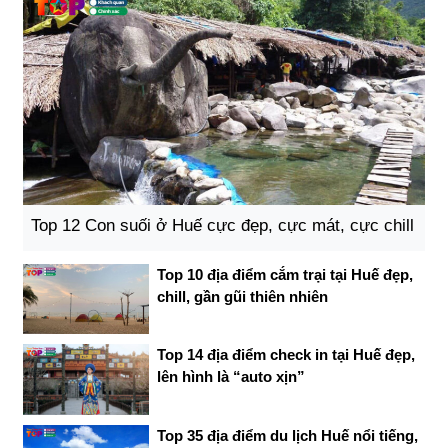
Top 12 Con suối ở Huế cực đẹp, cực mát, cực chill
Top 10 địa điểm cắm trại tại Huế đẹp,
chill, gần gũi thiên nhiên
Top 14 địa điểm check in tại Huế đẹp,
lên hình là “auto xịn”
Top 35 địa điểm du lịch Huế nổi tiếng,