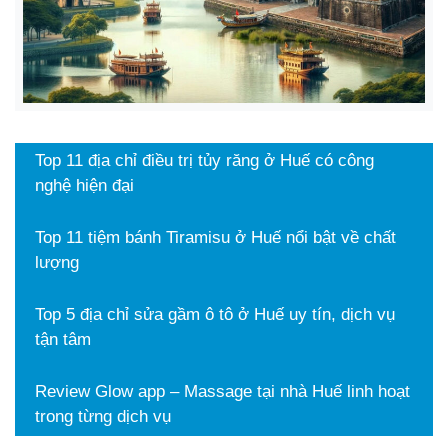
Top 11 địa chỉ điều trị tủy răng ở Huế có công
nghệ hiện đại
Top 11 tiệm bánh Tiramisu ở Huế nổi bật về chất
lượng
Top 5 địa chỉ sửa gầm ô tô ở Huế uy tín, dịch vụ
tận tâm
Review Glow app – Massage tại nhà Huế linh hoạt
trong từng dịch vụ