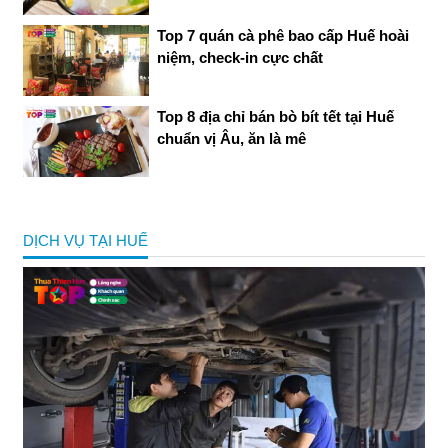
Top 7 quán cà phê bao cấp Huế hoài
niệm, check-in cực chất
Top 8 địa chỉ bán bò bít tết tại Huế
chuẩn vị Âu, ăn là mê
DỊCH VỤ TẠI HUẾ