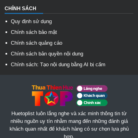
CHÍNH SÁCH
Quy định sử dụng
Chính sách bảo mật
Chính sách quảng cáo
Chính sách bản quyền nội dung
Chính sách: Tạo nội dung bằng AI bị cấm
Huetoplist luôn lắng nghe và xác minh thông tin từ
nhiều nguồn uy tín nhằm mang đến những đánh giá
khách quan nhất để khách hàng có sự chọn lựa phù
hợp.