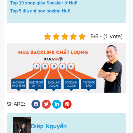
Top 10 shop giày Sneaker ở Huế
Top 5 địa chỉ học boxing Huế
5/5 - (1 vote)
SHARE:
Diệp Nguyễn