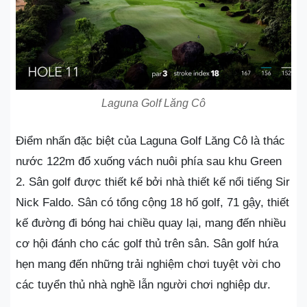
Laguna Golf Lăng Cô
Điểm nhấn đặc biệt của Laguna Golf Lăng Cô là thác
nước 122m đổ xuống vách nuôi phía sau khu Green
2. Sân golf được thiết kế bởi nhà thiết kế nổi tiếng Sir
Nick Faldo. Sân có tổng cộng 18 hố golf, 71 gậy, thiết
kế đường đi bóng hai chiều quay lại, mang đến nhiều
cơ hội đánh cho các golf thủ trên sân. Sân golf hứa
hẹn mang đến những trải nghiệm chơi tuyệt vời cho
các tuyển thủ nhà nghề lẫn người chơi nghiệp dư.