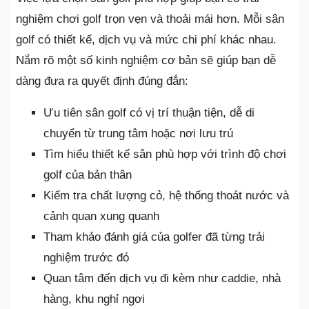
nghiệm chơi golf trọn vẹn và thoải mái hơn. Mỗi sân
golf có thiết kế, dịch vụ và mức chi phí khác nhau.
Nắm rõ một số kinh nghiệm cơ bản sẽ giúp bạn dễ
dàng đưa ra quyết định đúng đắn:
Ưu tiên sân golf có vị trí thuận tiện, dễ di
chuyển từ trung tâm hoặc nơi lưu trú
Tìm hiểu thiết kế sân phù hợp với trình độ chơi
golf của bản thân
Kiểm tra chất lượng cỏ, hệ thống thoát nước và
cảnh quan xung quanh
Tham khảo đánh giá của golfer đã từng trải
nghiệm trước đó
Quan tâm đến dịch vụ đi kèm như caddie, nhà
hàng, khu nghỉ ngơi