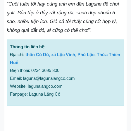
“Cuối tuần tôi hay cùng anh em đến Lagune để chơi
golf. Sân tập ở đây rất rộng rãi, sạch đẹp chuẩn 5
sao, nhiều tiện ích. Giá cả tôi thấy cũng rất hợp lý,
không quá đắt đỏ, ai cũng có thể chơi”.
Thông tin liên hệ:
Địa chỉ:
thôn Cù Dù, xã Lộc Vĩnh, Phú Lộc, Thừa Thiên
Huế
Điện thoại: 0234 3695 800
Email: laguna@lagunalangco.com
Website: lagunalangco.com
Fanpage: Laguna Lăng Cô