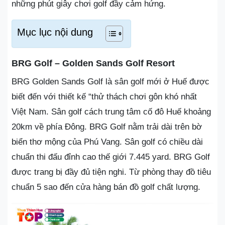
những phút giây chơi golf đầy cảm hứng.
Mục lục nội dung
BRG Golf – Golden Sands Golf Resort
BRG Golden Sands Golf là sân golf mới ở Huế được
biết đến với thiết kế “thử thách chơi gôn khó nhất
Việt Nam. Sân golf cách trung tâm cố đô Huế khoảng
20km về phía Đông. BRG Golf nằm trải dài trên bờ
biển thơ mộng của Phú Vang. Sân golf có chiều dài
chuẩn thi đấu đỉnh cao thế giới 7.445 yard. BRG Golf
được trang bị đầy đủ tiện nghi. Từ phòng thay đồ tiêu
chuẩn 5 sao đến cửa hàng bán đồ golf chất lượng.