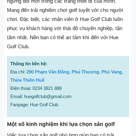
ngừng đổi mới trong các trang thiết bị của mình.
Mang đến trải nghiệm chơi golf tuyệt vời cho người
chơi. Đặc biệt, các nhân viên ở Hue Golf Club luôn
phục vụ khách hàng với thái độ chuyên nghiệp, tận
tâm nhất. Nên bạn có thể an tâm khi đến với Hue
Golf Club.
Thông tin liên hệ:
Địa chỉ:
290 Phạm Văn Đồng, Phú Thượng, Phú Vang,
Thừa Thiên Huế
Điện thoại: 0234 3821 888
Email: huegolfclub@gmail.com
Fanpage: Hue Golf Club
Một số kinh nghiệm khi lựa chọn sân golf
Việc lựa chọn sân golf phù hợp giúp bạn có trải