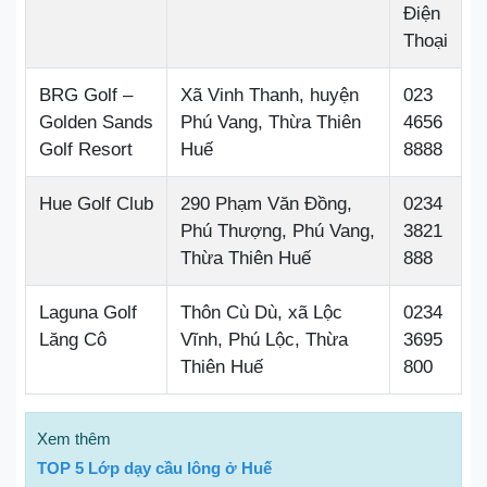
Điện
Thoại
BRG Golf –
Xã Vinh Thanh, huyện
023
Golden Sands
Phú Vang, Thừa Thiên
4656
Golf Resort
Huế
8888
Hue Golf Club
290 Phạm Văn Đồng,
0234
Phú Thượng, Phú Vang,
3821
Thừa Thiên Huế
888
Laguna Golf
Thôn Cù Dù, xã Lộc
0234
Lăng Cô
Vĩnh, Phú Lộc, Thừa
3695
Thiên Huế
800
Xem thêm
TOP 5 Lớp dạy cầu lông ở Huế