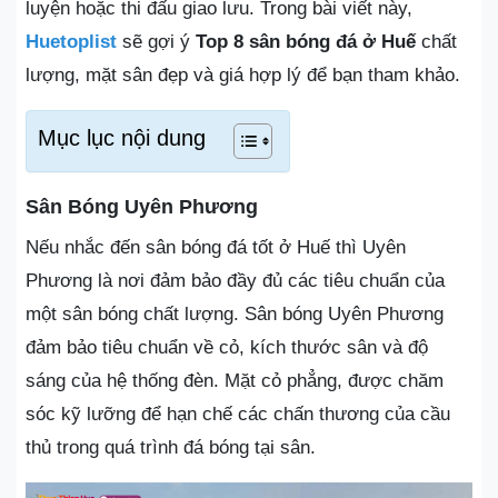
luyện hoặc thi đấu giao lưu. Trong bài viết này,
Huetoplist
sẽ gợi ý
Top 8 sân bóng đá ở Huế
chất
lượng, mặt sân đẹp và giá hợp lý để bạn tham khảo.
Mục lục nội dung
Sân Bóng Uyên Phương
Nếu nhắc đến sân bóng đá tốt ở Huế thì Uyên
Phương là nơi đảm bảo đầy đủ các tiêu chuẩn của
một sân bóng chất lượng. Sân bóng Uyên Phương
đảm bảo tiêu chuẩn về cỏ, kích thước sân và độ
sáng của hệ thống đèn. Mặt cỏ phẳng, được chăm
sóc kỹ lưỡng để hạn chế các chấn thương của cầu
thủ trong quá trình đá bóng tại sân.