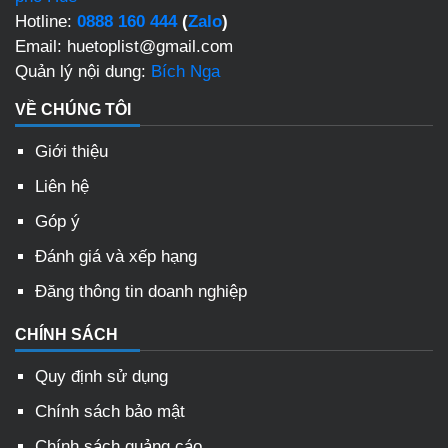
Hotline:
0888 160 444
(
Zalo
)
Email: huetoplist@gmail.com
Quản lý nội dung:
Bích Nga
VỀ CHÚNG TÔI
Giới thiệu
Liên hệ
Góp ý
Đánh giá và xếp hạng
Đăng thông tin doanh nghiệp
CHÍNH SÁCH
Quy định sử dụng
Chính sách bảo mật
Chính sách quảng cáo