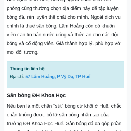
phòng cũng thường chọn địa điểm này để tập luyện
bóng đá, rèn luyện thể chất cho mình. Ngoài dịch vụ
chính là thuê sân bóng, Lâm Hoằng còn có khuôn
viên căn tin bán nước uống và thức ăn cho các đội
bóng và cổ động viên. Giá thành hợp lý, phù hợp với
mọi đối tượng.
Thông tin liên hệ:
Địa chỉ:
57 Lâm Hoằng, P Vỹ Dạ, TP Huế
Sân bóng ĐH Khoa Học
Nếu bạn là một chân “sút” bóng cừ khôi ở Huế, chắc
chắn không được bỏ lỡ sân bóng nhân tạo của
trường ĐH Khoa Học Huế. Sân bóng đá đã góp phần