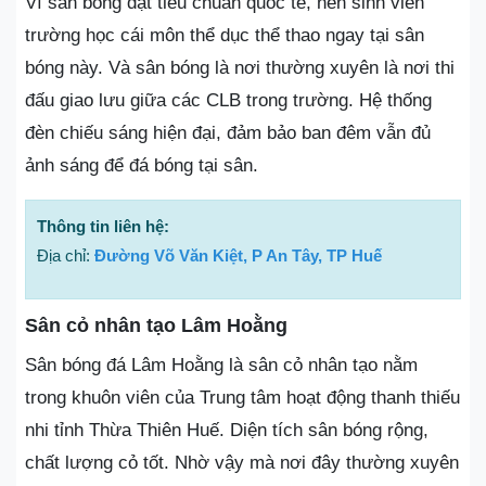
Vì sân bóng đạt tiêu chuẩn quốc tế, nên sinh viên
trường học cái môn thể dục thể thao ngay tại sân
bóng này. Và sân bóng là nơi thường xuyên là nơi thi
đấu giao lưu giữa các CLB trong trường. Hệ thống
đèn chiếu sáng hiện đại, đảm bảo ban đêm vẫn đủ
ảnh sáng để đá bóng tại sân.
Thông tin liên hệ:
Địa chỉ:
Đường Võ Văn Kiệt, P An Tây, TP Huế
Sân cỏ nhân tạo Lâm Hoằng
Sân bóng đá Lâm Hoằng là sân cỏ nhân tạo nằm
trong khuôn viên của Trung tâm hoạt động thanh thiếu
nhi tỉnh Thừa Thiên Huế. Diện tích sân bóng rộng,
chất lượng cỏ tốt. Nhờ vậy mà nơi đây thường xuyên