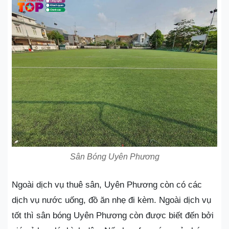
Sân Bóng Uyên Phương
Ngoài dịch vụ thuê sân, Uyên Phương còn có các
dịch vụ nước uống, đồ ăn nhẹ đi kèm. Ngoài dịch vụ
tốt thì sân bóng Uyên Phương còn được biết đến bởi