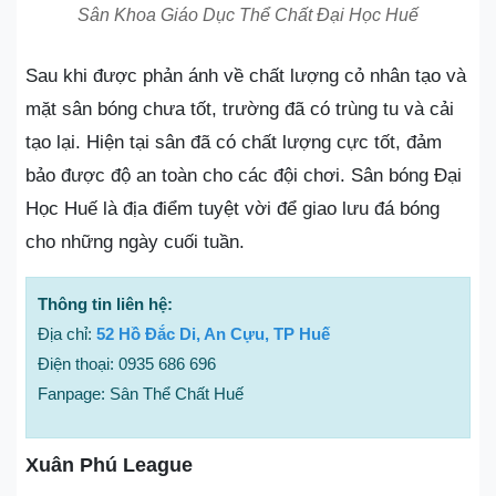
Sân Khoa Giáo Dục Thể Chất Đại Học Huế
Sau khi được phản ánh về chất lượng cỏ nhân tạo và
mặt sân bóng chưa tốt, trường đã có trùng tu và cải
tạo lại. Hiện tại sân đã có chất lượng cực tốt, đảm
bảo được độ an toàn cho các đội chơi. Sân bóng Đại
Học Huế là địa điểm tuyệt vời để giao lưu đá bóng
cho những ngày cuối tuần.
Thông tin liên hệ:
Địa chỉ:
52 Hồ Đắc Di, An Cựu, TP Huế
Điện thoại: 0935 686 696
Fanpage: Sân Thể Chất Huế
Xuân Phú League