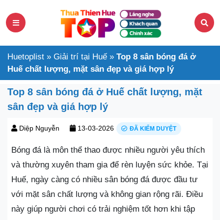
Huetoplist
»
Giải trí tại Huế
»
Top 8 sân bóng đá ở
Huế chất lượng, mặt sân đẹp và giá hợp lý
Top 8 sân bóng đá ở Huế chất lượng, mặt
sân đẹp và giá hợp lý
Diệp Nguyễn
13-03-2026
ĐÃ KIỂM DUYỆT
Bóng đá là môn thể thao được nhiều người yêu thích
và thường xuyên tham gia để rèn luyện sức khỏe. Tại
Huế, ngày càng có nhiều sân bóng đá được đầu tư
với mặt sân chất lượng và không gian rộng rãi. Điều
này giúp người chơi có trải nghiệm tốt hơn khi tập