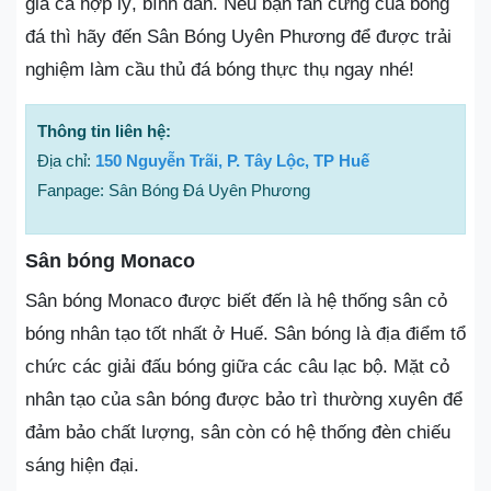
giá cả hợp lý, bình dân. Nếu bạn fan cứng của bóng
đá thì hãy đến Sân Bóng Uyên Phương để được trải
nghiệm làm cầu thủ đá bóng thực thụ ngay nhé!
Thông tin liên hệ:
Địa chỉ:
150 Nguyễn Trãi, P. Tây Lộc, TP Huế
Fanpage: Sân Bóng Đá Uyên Phương
Sân bóng Monaco
Sân bóng Monaco được biết đến là hệ thống sân cỏ
bóng nhân tạo tốt nhất ở Huế. Sân bóng là địa điểm tổ
chức các giải đấu bóng giữa các câu lạc bộ. Mặt cỏ
nhân tạo của sân bóng được bảo trì thường xuyên để
đảm bảo chất lượng, sân còn có hệ thống đèn chiếu
sáng hiện đại.