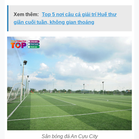
Xem thêm:
Top 5 nơi câu cá giải trí Huế thư
giãn cuối tuần, không gian thoáng
Sân bóng đá An Cựu City