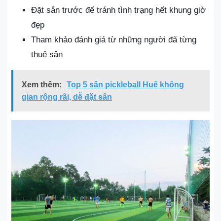
Đặt sân trước để tránh tình trạng hết khung giờ
đẹp
Tham khảo đánh giá từ những người đã từng
thuê sân
Xem thêm:
Top 5 sân pickleball Huế không
gian rộng rãi, dễ đặt sân