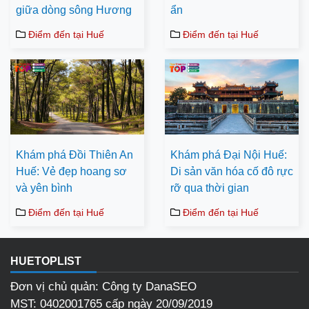
giữa dòng sông Hương
ẩn
Điểm đến tại Huế
Điểm đến tại Huế
Khám phá Đồi Thiên An
Khám phá Đại Nội Huế:
Huế: Vẻ đẹp hoang sơ
Di sản văn hóa cố đô rực
và yên bình
rỡ qua thời gian
Điểm đến tại Huế
Điểm đến tại Huế
HUETOPLIST
Đơn vị chủ quản: Công ty DanaSEO
MST: 0402001765 cấp ngày 20/09/2019