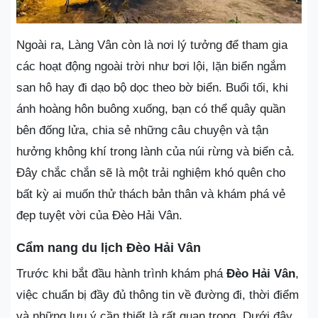
Ngoài ra, Làng Vân còn là nơi lý tưởng để tham gia
các hoạt động ngoài trời như bơi lội, lặn biển ngắm
san hô hay đi dạo bộ dọc theo bờ biển. Buổi tối, khi
ánh hoàng hôn buông xuống, bạn có thể quây quần
bên đống lửa, chia sẻ những câu chuyện và tận
hưởng không khí trong lành của núi rừng và biển cả.
Đây chắc chắn sẽ là một trải nghiệm khó quên cho
bất kỳ ai muốn thử thách bản thân và khám phá vẻ
đẹp tuyệt vời của Đèo Hải Vân.
Cẩm nang du lịch Đèo Hải Vân
Trước khi bắt đầu hành trình khám phá
Đèo Hải Vân
,
việc chuẩn bị đầy đủ thông tin về đường đi, thời điểm
và những lưu ý cần thiết là rất quan trọng. Dưới đây