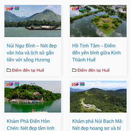
Núi Ngự Bình – Nét đẹp
Hồ Tịnh Tâm – Điểm
văn hóa và lịch sử gắn
đến yên bình giữa Kinh
liền với sông Hương
Thành Huế
Điểm đến tại Huế
Điểm đến tại Huế
Khám Phá Điện Hòn
Khám phá Núi Bạch Mã:
Chén: Nét đẹp tâm linh
Nét đẹp hoang sơ và bí