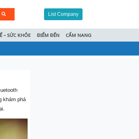
List Company
TẾ – SỨC KHỎE
ĐIỂM ĐẾN
CẨM NANG
luetooth
ng khám phá
i.