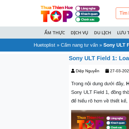
ẨM THỰC
DỊCH VỤ
DU LỊCH
LƯU 
Huetoplist
»
Cẩm nang tư vấn
»
Sony ULT F
Sony ULT Field 1: Lo
Diệp Nguyễn
27-03-20
Trong nội dung dưới đây,
H
Sony ULT Field 1, đồng th
để hiểu rõ hơn về thiết kế