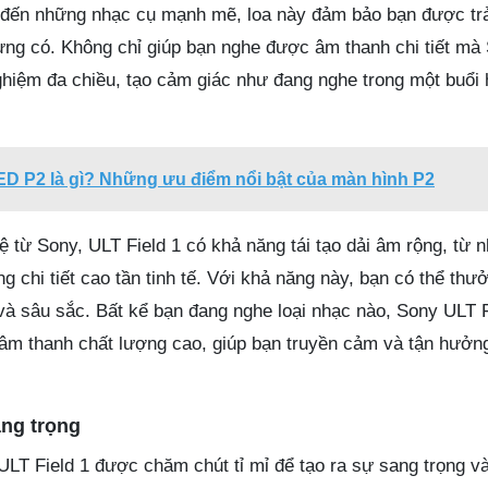
g đến những nhạc cụ mạnh mẽ, loa này đảm bảo bạn được tr
ng có. Không chỉ giúp bạn nghe được âm thanh chi tiết mà
nghiệm đa chiều, tạo cảm giác như đang nghe trong một buổi
ED P2 là gì? Những ưu điểm nổi bật của màn hình P2
ệ từ Sony, ULT Field 1 có khả năng tái tạo dải âm rộng, từ
 chi tiết cao tần tinh tế. Với khả năng này, bạn có thể th
à sâu sắc. Bất kể bạn đang nghe loại nhạc nào, Sony ULT F
âm thanh chất lượng cao, giúp bạn truyền cảm và tận hưở
ang trọng
ULT Field 1 được chăm chút tỉ mỉ để tạo ra sự sang trọng v