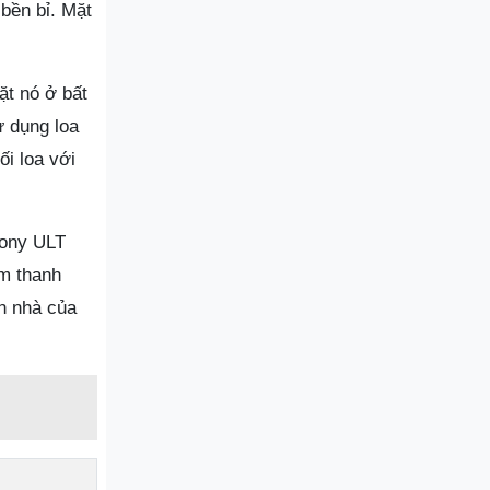
bền bỉ. Mặt
ặt nó ở bất
ử dụng loa
ối loa với
Sony ULT
âm thanh
n nhà của