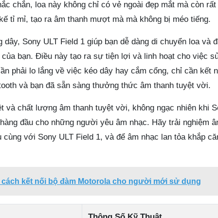
ắc chắn, loa này không chỉ có vẻ ngoài đẹp mắt mà còn rất 
 kế tỉ mỉ, tạo ra âm thanh mượt mà mà không bị méo tiếng.
ng dây, Sony ULT Field 1 giúp bạn dễ dàng di chuyển loa và đ
à của bạn. Điều này tạo ra sự tiện lợi và linh hoạt cho việc s
ần phải lo lắng về việc kéo dây hay cắm cổng, chỉ cần kết n
etooth và bạn đã sẵn sàng thưởng thức âm thanh tuyệt vời.
ệt và chất lượng âm thanh tuyệt vời, không ngạc nhiên khi 
n hàng đầu cho những người yêu âm nhạc. Hãy trải nghiệm 
u cùng với Sony ULT Field 1, và để âm nhạc lan tỏa khắp că
cách kết nối bộ đàm Motorola cho người mới sử dụng
Thông Số Kỹ Thuật