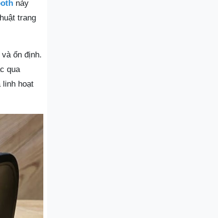
ooth
này
huật trang
 và ổn định.
ác qua
 linh hoạt