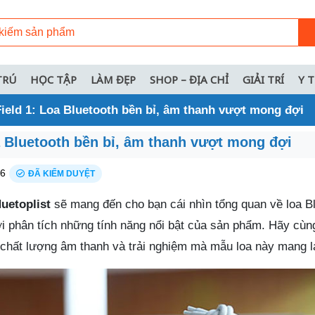
TRÚ
HỌC TẬP
LÀM ĐẸP
SHOP – ĐỊA CHỈ
GIẢI TRÍ
Y 
ield 1: Loa Bluetooth bền bỉ, âm thanh vượt mong đợi
a Bluetooth bền bỉ, âm thanh vượt mong đợi
26
ĐÃ KIỂM DUYỆT
uetoplist
sẽ mang đến cho bạn cái nhìn tổng quan về loa B
ời phân tích những tính năng nổi bật của sản phẩm. Hãy cù
, chất lượng âm thanh và trải nghiệm mà mẫu loa này mang lạ