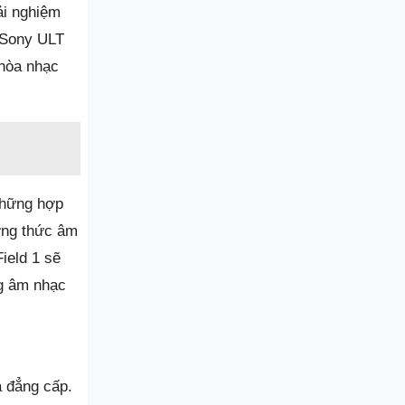
ải nghiệm
 Sony ULT
 hòa nhạc
 những hợp
ưởng thức âm
ield 1 sẽ
ng âm nhạc
à đẳng cấp.