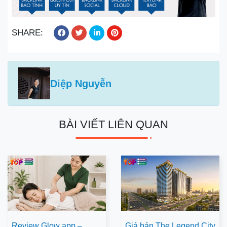
SHARE:
Diệp Nguyễn
BÀI VIẾT LIÊN QUAN
Review Glow app –
Giá bán The Legend City