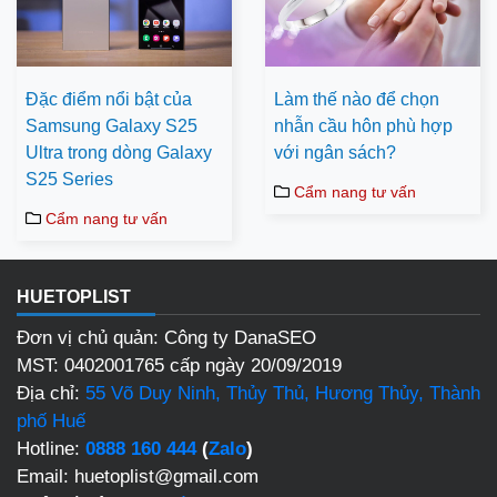
Đặc điểm nổi bật của
Làm thế nào để chọn
Samsung Galaxy S25
nhẫn cầu hôn phù hợp
Ultra trong dòng Galaxy
với ngân sách?
S25 Series
Cẩm nang tư vấn
Cẩm nang tư vấn
HUETOPLIST
Đơn vị chủ quản: Công ty DanaSEO
MST: 0402001765 cấp ngày 20/09/2019
Địa chỉ:
55 Võ Duy Ninh, Thủy Thủ, Hương Thủy, Thành
phố Huế
Hotline:
0888 160 444
(
Zalo
)
Email: huetoplist@gmail.com