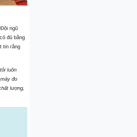
 Đội ngũ
 có đủ bằng
 tin rằng
ôi luôn
c máy đo
chất lượng,