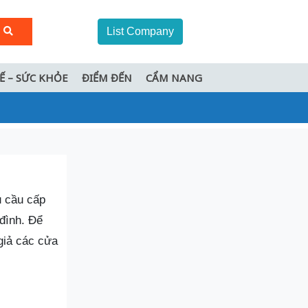
List Company
TẾ – SỨC KHỎE
ĐIỂM ĐẾN
CẨM NANG
u cầu cấp
đình. Để
giả các cửa