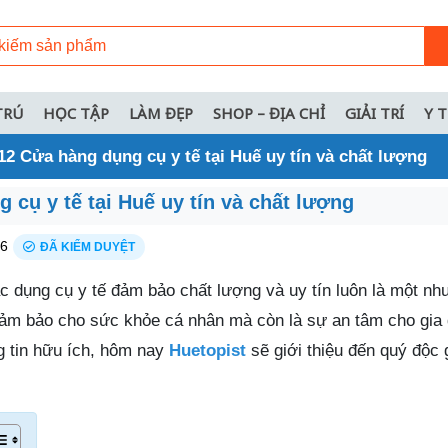
TRÚ
HỌC TẬP
LÀM ĐẸP
SHOP – ĐỊA CHỈ
GIẢI TRÍ
Y 
2 Cửa hàng dụng cụ y tế tại Huế uy tín và chất lượng
cụ y tế tại Huế uy tín và chất lượng
26
ĐÃ KIỂM DUYỆT
c dụng cụ y tế đảm bảo chất lượng và uy tín luôn là một nh
 đảm bảo cho sức khỏe cá nhân mà còn là sự an tâm cho gia 
g tin hữu ích, hôm nay
Huetopist
sẽ giới thiệu đến quý độc 