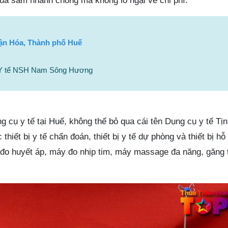
ua sắm nhanh chóng mà không lo ngại về chi phí.
ận Hóa, Thành phố Huế
ị Y tế NSH Nam Sông Hương
g cụ y tế tại Huế, không thể bỏ qua cái tên Dụng cụ y tế T
hiết bị y tế chẩn đoán, thiết bị y tế dự phòng và thiết bị hỗ 
o huyết áp, máy đo nhịp tim, máy massage đa năng, găng t