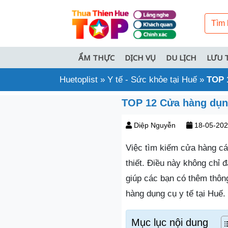
ẨM THỰC
DỊCH VỤ
DU LỊCH
LƯU 
Huetoplist
»
Y tế - Sức khỏe tại Huế
»
TOP 1
TOP 12 Cửa hàng dụng 
Diệp Nguyễn
18-05-20
Việc tìm kiếm cửa hàng cá
thiết. Điều này không chỉ
giúp các bạn có thêm thôn
hàng dụng cụ y tế tại Huế.
Mục lục nội dung