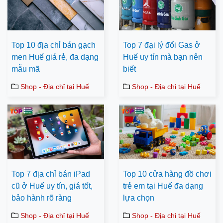
Top 10 địa chỉ bán gạch
Top 7 đại lý đổi Gas ở
men Huế giá rẻ, đa dạng
Huế uy tín mà bạn nên
mẫu mã
biết
Shop - Địa chỉ tại Huế
Shop - Địa chỉ tại Huế
Top 7 địa chỉ bán iPad
Top 10 cửa hàng đồ chơi
cũ ở Huế uy tín, giá tốt,
trẻ em tại Huế đa dạng
bảo hành rõ ràng
lựa chọn
Shop - Địa chỉ tại Huế
Shop - Địa chỉ tại Huế