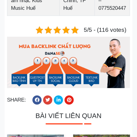
âm nhạc Kids
Chinh, TP
–
Music Huế
Huế
0775520447
5/5 - (116 votes)
SHARE:
BÀI VIẾT LIÊN QUAN