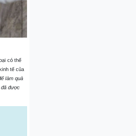
oại có thể
inh tế của
để làm quà
g đã được