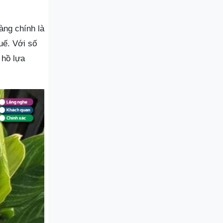
ng chính là
uế. Với số
 hồ lựa