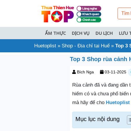
ẨM THỰC
DỊCH VỤ
DU LỊCH
LƯU 
Huetoplist
»
Shop - Địa chỉ tại Huế
»
Top 3 
Top 3 Shop rùa cảnh H
Bích Nga
03-11-2025
Rùa cảnh đã và đang dần tr
hiếm có và chưa phổ biến r
mà hãy để cho
Huetoplist
Mục lục nội dung