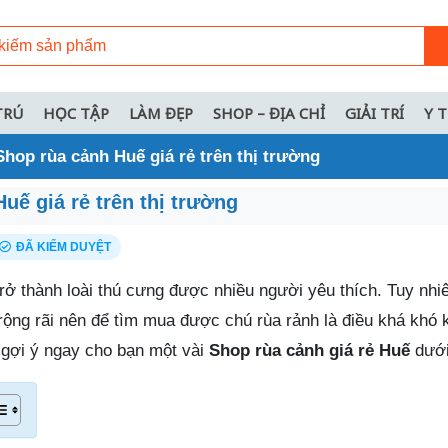
TRÚ
HỌC TẬP
LÀM ĐẸP
SHOP – ĐỊA CHỈ
GIẢI TRÍ
Y 
Shop rùa cảnh Huế giá rẻ trên thị trường
uế giá rẻ trên thị trường
ĐÃ KIỂM DUYỆT
ở thành loài thú cưng được nhiều người yêu thích. Tuy nhiê
ộng rãi nên để tìm mua được chú rùa rảnh là điều khá khó k
gợi ý ngay cho bạn một vài
Shop rùa cảnh giá rẻ Huế
dưới