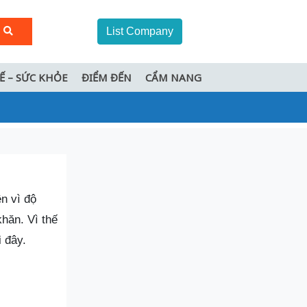
List Company
TẾ – SỨC KHỎE
ĐIỂM ĐẾN
CẨM NANG
n vì độ
hăn. Vì thế
 đây.