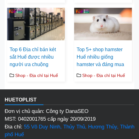
Top 6 Địa chỉ bán két
Top 5+ shop hamster
sắt Huế được nhiều
Huế nhiều giống
người ưa chuộng
hamster và đáng mua
Shop - Địa chỉ tại Huế
Shop - Địa chỉ tại Huế
HUETOPLIST
Đơn vị chủ quản: Công ty DanaSEO
MST: 0402001765 cấp ngày 20/09/2019
Địa chỉ:
55 Võ Duy Ninh, Thủy Thủ, Hương Thủy, Thành
phố Huế