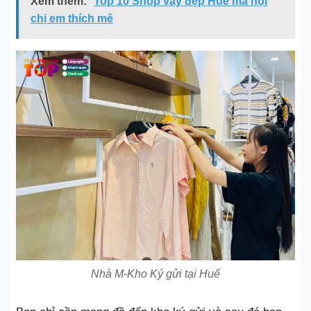
Xem thêm:
Top 10 Shop váy đẹp Huế mà hội
chị em thích mê
Nhà M-Kho Ký gửi tại Huế