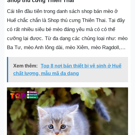
Shop thú cưng Thiên Thai
Cái tên đầu tiên trong danh sách shop bán mèo ở
Huế chắc chắn là Shop thú cưng Thiên Thai. Tại đây
có rất nhiều siêu bé mèo đáng yêu mà có có thể
cưỡng lại được. Từ đa dạng các chủng loại như: mèo
Ba Tư, mèo Anh lông dài, mèo Xiêm, mèo Ragdoll,…
Xem thêm:
Top 8 nơi bán thiết bị vệ sinh ở Huế
chất lượng, mẫu mã đa dạng