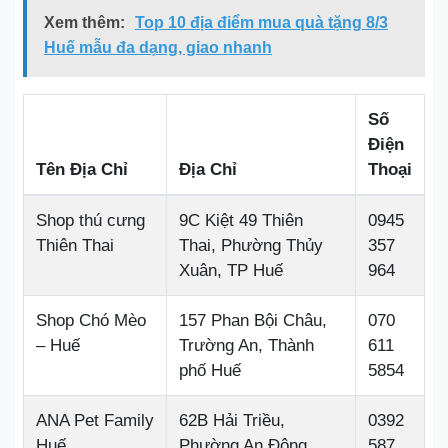
Xem thêm:
Top 10 địa điểm mua quà tặng 8/3
Huế mẫu đa dạng, giao nhanh
Số
Điện
Tên Địa Chỉ
Địa Chỉ
Thoại
Shop thú cưng
9C Kiệt 49 Thiên
0945
Thiên Thai
Thai, Phường Thủy
357
Xuân, TP Huế
964
Shop Chó Mèo
157 Phan Bội Châu,
070
– Huế
Trường An, Thành
611
phố Huế
5854
ANA Pet Family
62B Hải Triều,
0392
Huế
Phường An Đông,
587