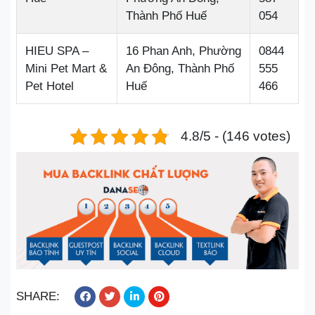
Thành Phố Huế
054
HIEU SPA –
16 Phan Anh, Phường
0844
Mini Pet Mart &
An Đông, Thành Phố
555
Pet Hotel
Huế
466
4.8/5 - (146 votes)
SHARE: