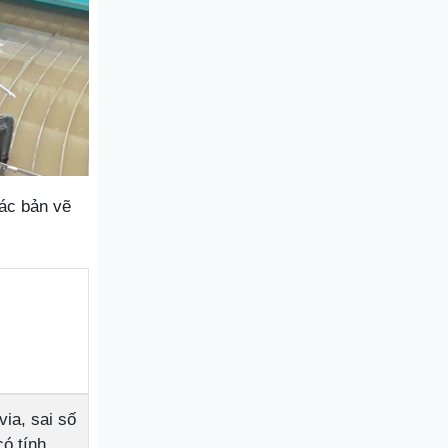
ác bản vẽ
ia, sai số
có tính