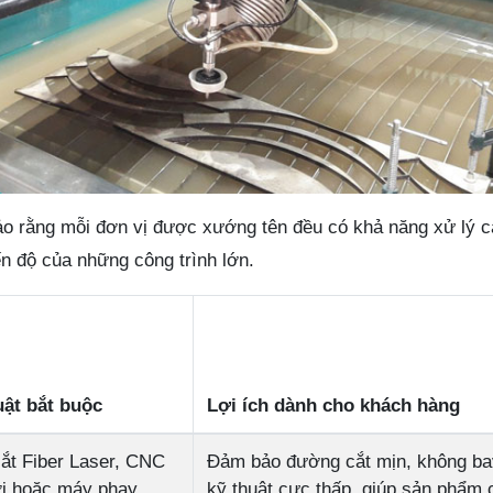
o rằng mỗi đơn vị được xướng tên đều có khả năng xử lý c
ến độ của những công trình lớn.
uật bắt buộc
Lợi ích dành cho khách hàng
ắt Fiber Laser, CNC
Đảm bảo đường cắt mịn, không bav
i hoặc máy phay
kỹ thuật cực thấp, giúp sản phẩm 