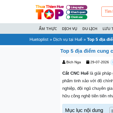
ẨM THỰC
DỊCH VỤ
DU LỊCH
LƯU 
Huetoplist
»
Dịch vụ tại Huế
»
Top 5 địa đi
Top 5 địa điểm cung 
Bích Nga
29-07-2026
Cắt CNC Huế
là giải pháp 
phẩm tinh xảo với độ chính
nghiệp, đội ngũ chuyên gi
hữu công nghệ tiên tiến nhấ
Mục lục nội dung