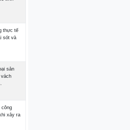
 thực tế
i sót và
oại sản
 vách
.
ộ công
khi xảy ra