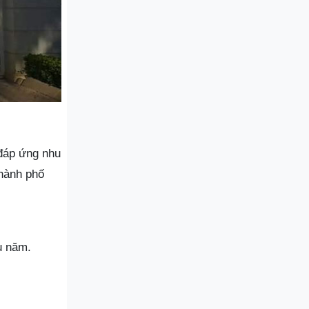
 đáp ứng nhu
thành phố
u năm.