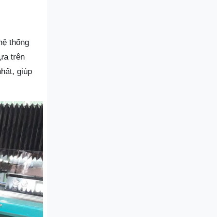
hệ thống
ựa trên
hất, giúp