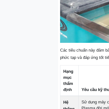
Các tiêu chuẩn này đảm bả
phức tạp và đáp ứng tốt ti
Hạng
mục
thẩm
định
Yêu cầu kỹ th
Sử dụng máy c
Hệ
Plasma đời mớ
thống