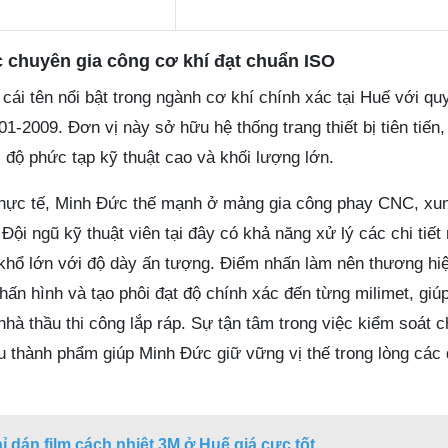
 chuyên gia công cơ khí đạt chuẩn ISO
ái tên nổi bật trong ngành cơ khí chính xác tại Huế với quy
1-2009. Đơn vị này sở hữu hệ thống trang thiết bị tiên tiến,
 độ phức tạp kỹ thuật cao và khối lượng lớn.
 thực tế, Minh Đức thế mạnh ở mảng gia công phay CNC, xun
Đội ngũ kỹ thuật viên tại đây có khả năng xử lý các chi tiết
khổ lớn với độ dày ấn tượng. Điểm nhấn làm nên thương hi
ấn hình và tạo phôi đạt độ chính xác đến từng milimet, giúp
nhà thầu thi công lắp ráp. Sự tận tâm trong việc kiểm soát 
u thành phẩm giúp Minh Đức giữ vững vị thế trong lòng các 
hỉ dán film cách nhiệt 3M ở Huế giá cực tốt