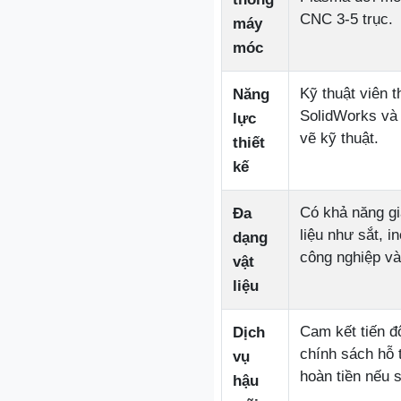
CNC 3-5 trục.
máy
móc
Kỹ thuật viên 
Năng
SolidWorks và 
lực
vẽ kỹ thuật.
thiết
kế
Có khả năng gi
Đa
liệu như sắt, i
dạng
công nghiệp và
vật
liệu
Cam kết tiến đ
Dịch
chính sách hỗ 
vụ
hoàn tiền nếu s
hậu