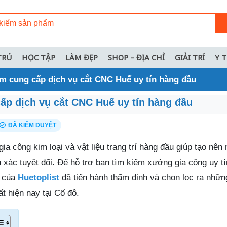
TRÚ
HỌC TẬP
LÀM ĐẸP
SHOP – ĐỊA CHỈ
GIẢI TRÍ
Y 
ểm cung cấp dịch vụ cắt CNC Huế uy tín hàng đầu
cấp dịch vụ cắt CNC Huế uy tín hàng đầu
ĐÃ KIỂM DUYỆT
gia công kim loại và vật liệu trang trí hàng đầu giúp tạo nê
 xác tuyệt đối. Để hỗ trợ bạn tìm kiếm xưởng gia công uy t
a của
Huetoplist
đã tiến hành thẩm định và chọn lọc ra nhữn
t hiện nay tại Cố đô.