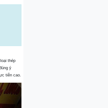
oại thép
 đúng ý
c tiễn cao.