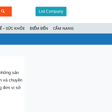
List Company
TẾ – SỨC KHỎE
ĐIỂM ĐẾN
CẨM NANG
n những sản
ín và chuyên
g đơn vị sở