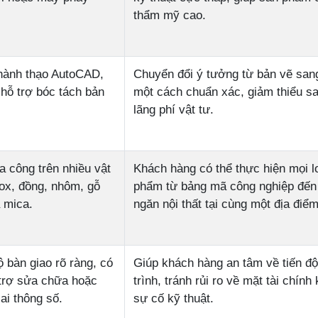
thẩm mỹ cao.
thành thạo AutoCAD,
Chuyển đổi ý tưởng từ bản vẽ sang
hỗ trợ bóc tách bản
một cách chuẩn xác, giảm thiểu sa
lãng phí vật tư.
a công trên nhiều vật
Khách hàng có thể thực hiện mọi l
nox, đồng, nhôm, gỗ
phẩm từ bảng mã công nghiệp đến
 mica.
ngăn nội thất tại cùng một địa điểm
ộ bàn giao rõ ràng, có
Giúp khách hàng an tâm về tiến đ
trợ sửa chữa hoặc
trình, tránh rủi ro về mặt tài chính 
ai thông số.
sự cố kỹ thuật.