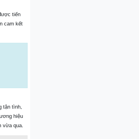
được tiến
ôn cam kết
 tận tình,
hương hiệu
m vừa qua.