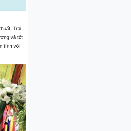
huất, Trại
ợng và tốt
 tình với