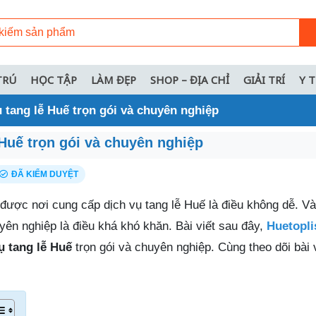
TRÚ
HỌC TẬP
LÀM ĐẸP
SHOP – ĐỊA CHỈ
GIẢI TRÍ
Y 
ụ tang lễ Huế trọn gói và chuyên nghiệp
 Huế trọn gói và chuyên nghiệp
ĐÃ KIỂM DUYỆT
ìm được nơi cung cấp dịch vụ tang lễ Huế là điều không dễ. V
yên nghiệp là điều khá khó khăn. Bài viết sau đây,
Huetopli
ụ tang lễ Huế
trọn gói và chuyên nghiệp. Cùng theo dõi bài 