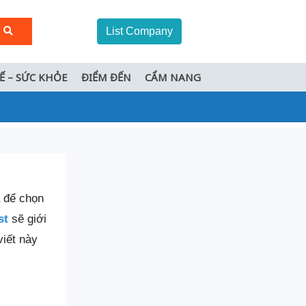
List Company
TẾ – SỨC KHỎE
ĐIỂM ĐẾN
CẨM NANG
à để chọn
st
sẽ giới
viết này