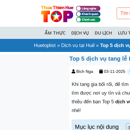
ẨM THỰC
DỊCH VỤ
DU LỊCH
LƯU 
Huetoplist
»
Dịch vụ tại Huế
»
Top 5 dịch v
Top 5 dịch vụ tang lễ
Bích Nga
03-11-2025
Khi tang gia bối rối, để t
tìm được nơi uy tín và chu
thiệu đến bạn Top 5
dịch v
nhé!
Mục lục nội dung