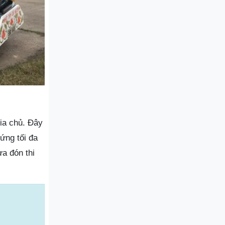
gia chủ. Đây
ứng tối đa
a đón thi