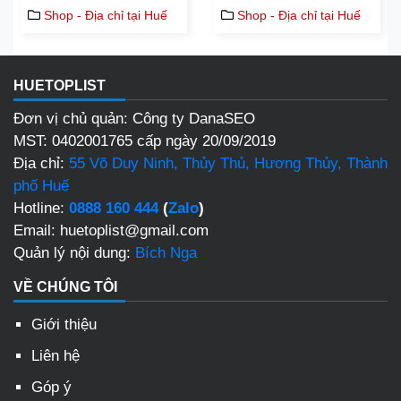
Shop - Địa chỉ tại Huế
Shop - Địa chỉ tại Huế
HUETOPLIST
Đơn vị chủ quản: Công ty DanaSEO
MST: 0402001765 cấp ngày 20/09/2019
Địa chỉ:
55 Võ Duy Ninh, Thủy Thủ, Hương Thủy, Thành
phố Huế
Hotline:
0888 160 444
(
Zalo
)
Email: huetoplist@gmail.com
Quản lý nội dung:
Bích Nga
VỀ CHÚNG TÔI
Giới thiệu
Liên hệ
Góp ý