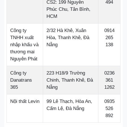
CS2: 199 Nguyễn
494
Phúc Chu, Tân Bình,
HCM
Công ty
2/32 Hà Khê, Xuân
0914
TNHH xuất
Hòa, Thanh Khê, Đà
265
nhập khẩu và
Nẵng
138
thương mại
Nguyên Phát
Công ty
223 H18/9 Trường
0236
Danatrans
Chinh, Thanh Khê, Đà
361
365
Nẵng
1262
Nội thất Levin
99 Lê Thạch, Hòa An,
0935
Cẩm Lệ, Đà Nẵng
526
892