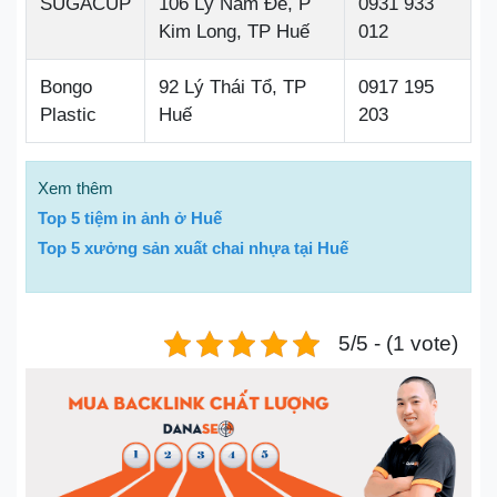
SUGACUP
106 Lý Nam Đế, P
0931 933
Kim Long, TP Huế
012
Bongo
92 Lý Thái Tổ, TP
0917 195
Plastic
Huế
203
Xem thêm
Top 5 tiệm in ảnh ở Huế
Top 5 xưởng sản xuất chai nhựa tại Huế
5/5 - (1 vote)