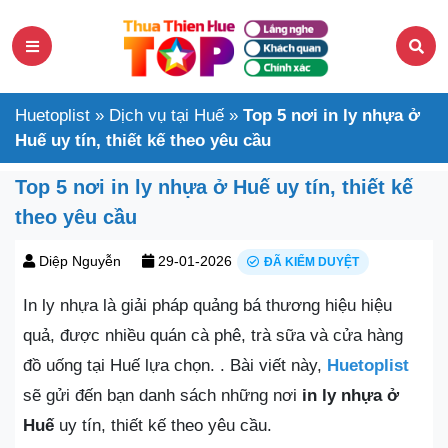
Huetoplist
»
Dịch vụ tại Huế
»
Top 5 nơi in ly nhựa ở
Huế uy tín, thiết kế theo yêu cầu
Top 5 nơi in ly nhựa ở Huế uy tín, thiết kế
theo yêu cầu
Diệp Nguyễn
29-01-2026
ĐÃ KIỂM DUYỆT
In ly nhựa là giải pháp quảng bá thương hiệu hiệu
quả, được nhiều quán cà phê, trà sữa và cửa hàng
đồ uống tại Huế lựa chọn. . Bài viết này,
Huetoplist
sẽ gửi đến bạn danh sách những nơi
in ly nhựa ở
Huế
uy tín, thiết kế theo yêu cầu.