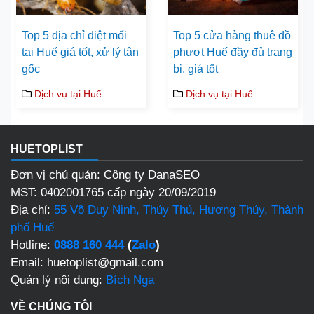
Top 5 địa chỉ diệt mối
Top 5 cửa hàng thuê đồ
tại Huế giá tốt, xử lý tận
phượt Huế đầy đủ trang
gốc
bị, giá tốt
Dịch vụ tại Huế
Dịch vụ tại Huế
HUETOPLIST
Đơn vị chủ quản: Công ty DanaSEO
MST: 0402001765 cấp ngày 20/09/2019
Địa chỉ:
55 Võ Duy Ninh, Thủy Thủ, Hương Thủy, Thành
phố Huế
Hotline:
0888 160 444
(
Zalo
)
Email: huetoplist@gmail.com
Quản lý nội dung:
Bích Nga
VỀ CHÚNG TÔI