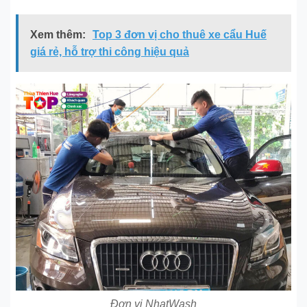
Xem thêm:
Top 3 đơn vị cho thuê xe cẩu Huế
giá rẻ, hỗ trợ thi công hiệu quả
Đơn vị NhatWash