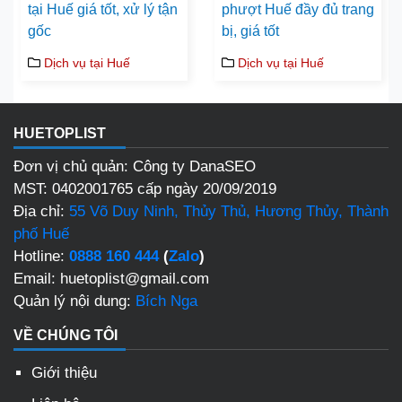
tại Huế giá tốt, xử lý tận
phượt Huế đầy đủ trang
gốc
bị, giá tốt
Dịch vụ tại Huế
Dịch vụ tại Huế
HUETOPLIST
Đơn vị chủ quản: Công ty DanaSEO
MST: 0402001765 cấp ngày 20/09/2019
Địa chỉ:
55 Võ Duy Ninh, Thủy Thủ, Hương Thủy, Thành
phố Huế
Hotline:
0888 160 444
(
Zalo
)
Email: huetoplist@gmail.com
Quản lý nội dung:
Bích Nga
VỀ CHÚNG TÔI
Giới thiệu