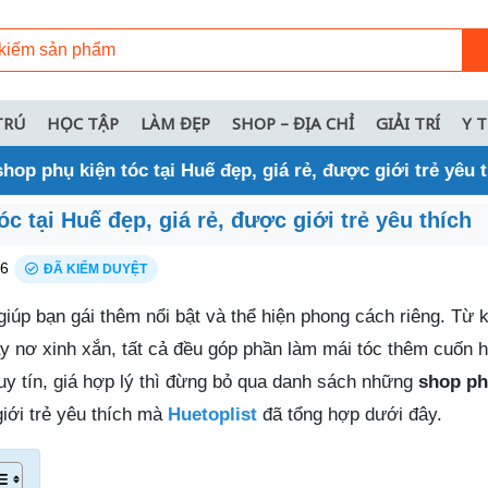
TRÚ
HỌC TẬP
LÀM ĐẸP
SHOP – ĐỊA CHỈ
GIẢI TRÍ
Y 
shop phụ kiện tóc tại Huế đẹp, giá rẻ, được giới trẻ yêu 
c tại Huế đẹp, giá rẻ, được giới trẻ yêu thích
26
ĐÃ KIỂM DUYỆT
giúp bạn gái thêm nổi bật và thể hiện phong cách riêng. Từ k
y nơ xinh xắn, tất cả đều góp phần làm mái tóc thêm cuốn h
uy tín, giá hợp lý thì đừng bỏ qua danh sách những
shop ph
giới trẻ yêu thích mà
Huetoplist
đã tổng hợp dưới đây.