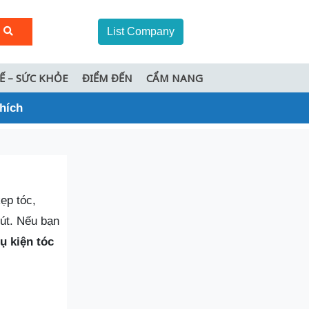
List Company
TẾ – SỨC KHỎE
ĐIỂM ĐẾN
CẨM NANG
thích
ẹp tóc,
út. Nếu bạn
ụ kiện tóc