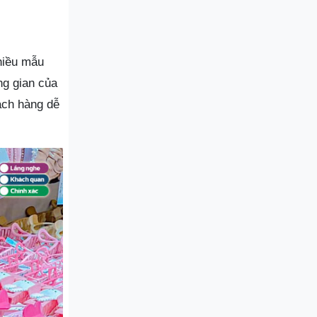
hiều mẫu
ng gian của
hách hàng dễ