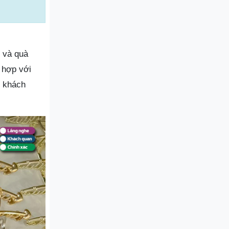
n và quà
 hợp với
o khách