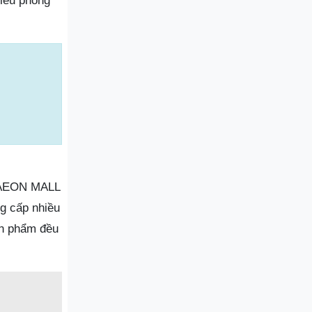
hiều phong
ại AEON MALL
g cấp nhiều
ản phẩm đều