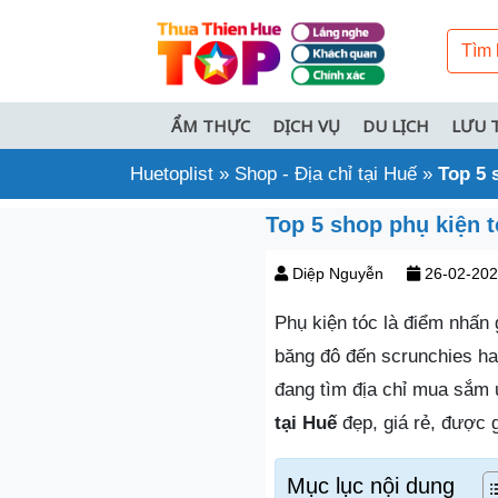
ẨM THỰC
DỊCH VỤ
DU LỊCH
LƯU 
Huetoplist
»
Shop - Địa chỉ tại Huế
»
Top 5 
Top 5 shop phụ kiện tó
Diệp Nguyễn
26-02-20
Phụ kiện tóc là điểm nhấn 
băng đô đến scrunchies ha
đang tìm địa chỉ mua sắm 
tại Huế
đẹp, giá rẻ, được 
Mục lục nội dung