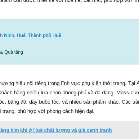
 phẩm còn được thiết kế với họa tiết bắt mắt, phù hợp với n
h Ninh, Huế, Thành phố Huế
 & Quà tặng
hương hiệu nổi tiếng trong lĩnh vực phụ kiện thời trang. T
hách hàng nhiều lựa chọn phong phú và đa dạng. Moss cun
 tóc, băng đô, dây buộc tóc, và nhiều sản phẩm khác. Các s
i trang, phù hợp với phong cách hiện đại.
àng kim khí ở Huế chất lượng và giá cạnh tranh