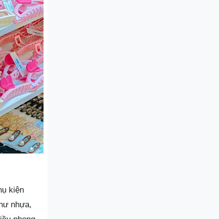
hụ kiện
như nhựa,