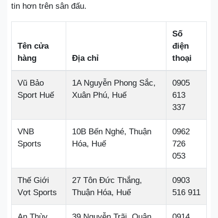
tin hơn trên sân đấu.
Số
Tên cửa
điện
hàng
Địa chỉ
thoại
Vũ Bảo
1A Nguyễn Phong Sắc,
0905
Sport Huế
Xuân Phú, Huế
613
337
VNB
10B Bến Nghé, Thuận
0962
Sports
Hóa, Huế
726
053
Thế Giới
27 Tôn Đức Thắng,
0903
Vợt Sports
Thuận Hóa, Huế
516 911
An Thùy
39 Nguyễn Trãi, Quận
0914