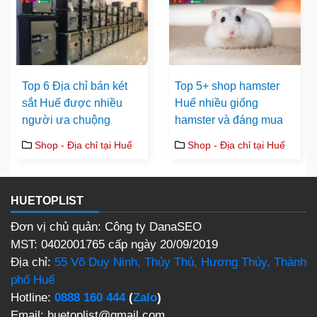
Top 6 Địa chỉ bán két
Top 5+ shop hamster
sắt Huế được nhiều
Huế nhiều giống
người ưa chuộng
hamster và đáng mua
Shop - Địa chỉ tại Huế
Shop - Địa chỉ tại Huế
HUETOPLIST
Đơn vị chủ quản: Công ty DanaSEO
MST: 0402001765 cấp ngày 20/09/2019
Địa chỉ:
55 Võ Duy Ninh, Thủy Thủ, Hương Thủy, Thành
phố Huế
Hotline:
0888 160 444
(
Zalo
)
Email: huetoplist@gmail.com