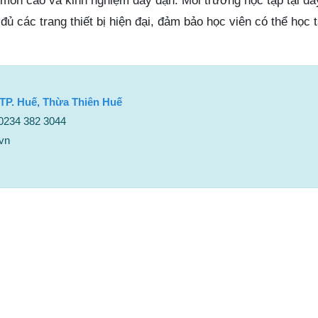
môn cao và kinh nghiệm dày dặn. Môi trường học tập tại đây
đủ các trang thiết bị hiện đại, đảm bảo học viên có thể học 
 TP. Huế, Thừa Thiên Huế
 0234 382 3044
vn