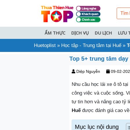
ẨM THỰC
DỊCH VỤ
DU LỊCH
LƯU 
Huetoplist
»
Học tập - Trung tâm tại Huế
»
T
Top 5+ trung tâm dạy l
Diệp Nguyễn
09-02-20
Nhu cầu học lái xe ô tô tại
công việc và cuộc sống. Vi
tự tin hơn và nâng cao tỷ 
Huế
được đánh giá cao về c
Mục lục nội dung