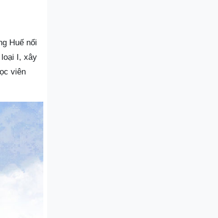
ng Huế nổi
loại I, xây
ọc viên