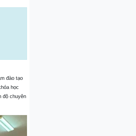
âm đào tạo
khóa học
nh độ chuyên