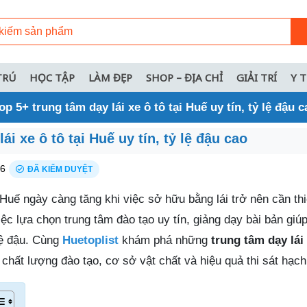
TRÚ
HỌC TẬP
LÀM ĐẸP
SHOP – ĐỊA CHỈ
GIẢI TRÍ
Y 
op 5+ trung tâm dạy lái xe ô tô tại Huế uy tín, tỷ lệ đậu c
ái xe ô tô tại Huế uy tín, tỷ lệ đậu cao
26
ĐÃ KIỂM DUYỆT
 Huế ngày càng tăng khi việc sở hữu bằng lái trở nên cần thi
ệc lựa chọn trung tâm đào tạo uy tín, giảng dạy bài bản giú
lệ đậu. Cùng
Huetoplist
khám phá những
trung tâm dạy lái 
hất lượng đào tạo, cơ sở vật chất và hiệu quả thi sát hạch