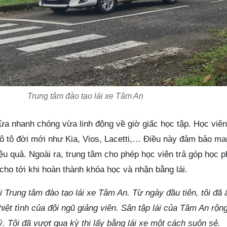
Trung tâm đào tạo lái xe Tâm An
vừa nhanh chóng vừa linh động về giờ giấc học tập. Học viê
 ô tô đời mới như Kia, Vios, Lacetti,… Điều này đảm bảo mang
iệu quả. Ngoài ra, trung tâm cho phép học viên trả góp học p
cho tới khi hoàn thành khóa học và nhận bằng lái.
ại Trung tâm đào tạo lái xe Tâm An. Từ ngày đầu tiên, tôi đã
iệt tình của đội ngũ giảng viên. Sân tập lái của Tâm An rộng
ý. Tôi đã vượt qua kỳ thi lấy bằng lái xe một cách suôn sẻ.