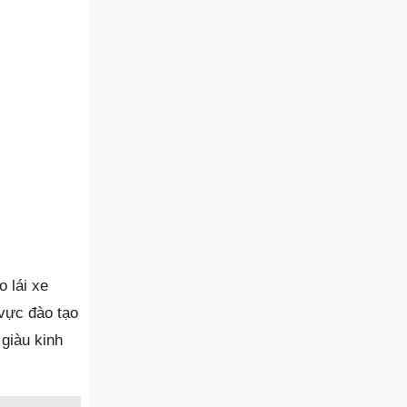
o lái xe
vực đào tạo
 giàu kinh