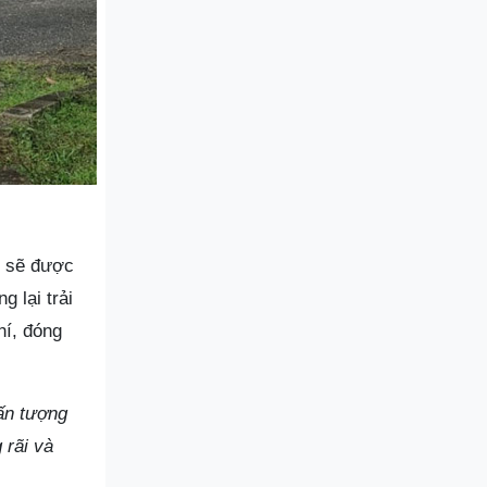
n sẽ được
 lại trải
hí, đóng
 ấn tượng
 rãi và