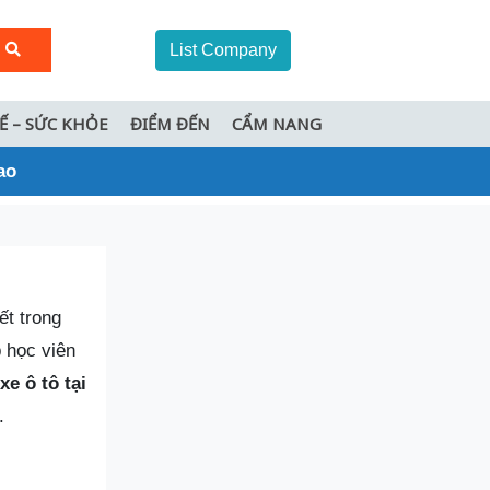
List Company
TẾ – SỨC KHỎE
ĐIỂM ĐẾN
CẨM NANG
ao
ết trong
p học viên
xe ô tô tại
.