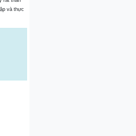
 rất thân
tập và thực