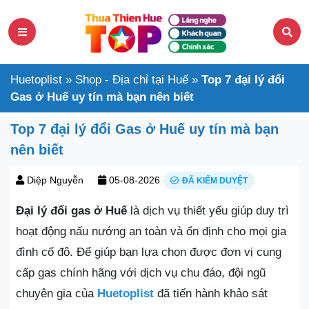
Huetoplist
»
Shop - Địa chỉ tại Huế
»
Top 7 đại lý đổi
Gas ở Huế uy tín mà bạn nên biết
Top 7 đại lý đổi Gas ở Huế uy tín mà bạn
nên biết
Diệp Nguyễn
05-08-2026
ĐÃ KIỂM DUYỆT
Đại lý đổi gas ở Huế
là dịch vụ thiết yếu giúp duy trì
hoạt động nấu nướng an toàn và ổn định cho mọi gia
đình cố đô. Để giúp bạn lựa chọn được đơn vị cung
cấp gas chính hãng với dịch vụ chu đáo, đội ngũ
chuyên gia của
Huetoplist
đã tiến hành khảo sát