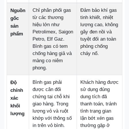
Chỉ phân phối gas
Đảm bảo khí gas
Nguồn
từ các thương
tinh khiết, nhiệt
gốc
hiệu lớn như
lượng cao, không
sản
Petrolimex, Saigon
gây đen nồi và
phẩm
Petro, Elf Gaz.
tuyệt đối an toàn
Bình gas có tem
phòng chống
chống hàng giả và
cháy nổ.
màng co niêm
phong.
Bình gas phải
Khách hàng được
Độ
được cân đối
sử dụng đúng
chính
chứng tại chỗ khi
dung tích đã
xác
giao hàng. Trọng
thanh toán, tránh
khối
lượng vỏ và ruột
tình trạng gian
lượng
khớp với thông số
lận bớt xén gas
in trên vỏ bình.
thường gặp ở