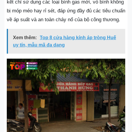
kết chỉ sử dụng các loại bình gas mới, vỏ bình không
bị móp méo hay rỉ sét, đáp ứng đầy đủ các tiêu chuẩn
về áp suất và an toàn cháy nổ của bộ công thương.
Xem thêm:
Top 8 cửa hàng kính áp tròng Huế
uy tín, mẫu mã đa dạng