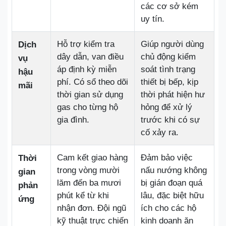
các cơ sở kém
uy tín.
Hỗ trợ kiểm tra
Giúp người dùng
Dịch
dây dẫn, van điều
chủ động kiểm
vụ
áp định kỳ miễn
soát tình trạng
hậu
phí. Có sổ theo dõi
thiết bị bếp, kịp
mãi
thời gian sử dụng
thời phát hiện hư
gas cho từng hộ
hỏng để xử lý
gia đình.
trước khi có sự
cố xảy ra.
Cam kết giao hàng
Đảm bảo việc
Thời
trong vòng mười
nấu nướng không
gian
lăm đến ba mươi
bị gián đoạn quá
phản
phút kể từ khi
lâu, đặc biệt hữu
ứng
nhận đơn. Đội ngũ
ích cho các hộ
kỹ thuật trực chiến
kinh doanh ăn