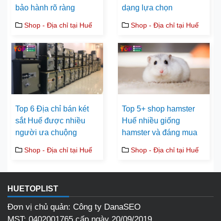
bảo hành rõ ràng
dạng lựa chọn
Shop - Địa chỉ tại Huế
Shop - Địa chỉ tại Huế
Top 6 Địa chỉ bán két
Top 5+ shop hamster
sắt Huế được nhiều
Huế nhiều giống
người ưa chuộng
hamster và đáng mua
Shop - Địa chỉ tại Huế
Shop - Địa chỉ tại Huế
HUETOPLIST
Đơn vị chủ quản: Công ty DanaSEO
MST: 0402001765 cấp ngày 20/09/2019