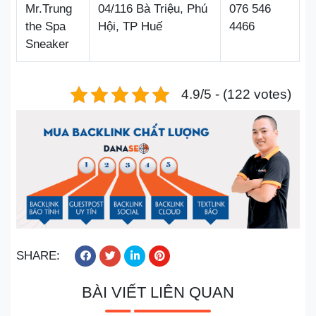
Mr.Trung
04/116 Bà Triệu, Phú
076 546
the Spa
Hội, TP Huế
4466
Sneaker
4.9/5 - (122 votes)
SHARE:
BÀI VIẾT LIÊN QUAN