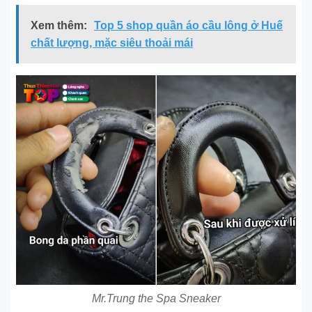
Xem thêm:
Top 5 shop quần áo cầu lông ở Huế
chất lượng, mặc siêu thoải mái
Mr.Trung the Spa Sneaker