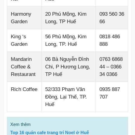
Harmony
20 Phú Mộng, Kim
093 560 36
Garden
Long, TP Huế
66
King ‘s
56 Phú Mộng, Kim
0818 486
Garden
Long, TP. Huế
888
Mandarin
06 Bà Nguyễn Đình
0763 6868
Coffee &
Chi, P Hương Long,
44 – 0366
Restaurant
TP Huế
34 0366
Rich Coffee
52/333 Phạm Văn
0935 887
Đồng, Lại Thế, TP.
707
Huế
Xem thêm
Top 16 quán cafe trang trí Noel ở Huế