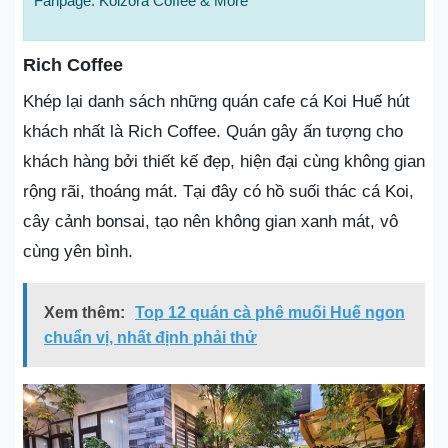
Fanpage: Koizora Coffee & More
Rich Coffee
Khép lại danh sách những quán cafe cá Koi Huế hút
khách nhất là Rich Coffee. Quán gây ấn tượng cho
khách hàng bởi thiết kế đẹp, hiện đại cùng không gian
rộng rãi, thoáng mát. Tại đây có hồ suối thác cá Koi,
cây cảnh bonsai, tạo nên không gian xanh mát, vô
cùng yên bình.
Xem thêm:
Top 12 quán cà phê muối Huế ngon
chuẩn vị, nhất định phải thử