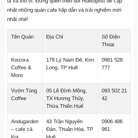
lạ và thú vị. Đừng quên theo dõi Huetoplist để cập
nhật những quán cafe hấp dẫn và trải nghiệm mới
nhất nhé!
Tên Quán
Địa Chỉ
Số Điện
Thoại
Koizora
179 Lý Nam Đế, Kim
0981 528
Coffee &
Long, TP Huế
777
More
Vườn Tùng
05 Lê Đình Mộng,
093 502 21
Coffee
TX Hương Thủy,
42
Thừa Thiên Huế
Andugarden
43 Trần Nguyên
0906 486
– cafe cá
Đán, Thuận Hòa, TP
961
Koi
Huế