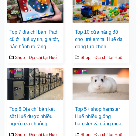
Top 7 địa chỉ bán iPad
Top 10 cửa hàng đồ
cũ ở Huế uy tín, giá tốt,
chơi trẻ em tại Huế đa
bảo hành rõ ràng
dạng lựa chọn
Shop - Địa chỉ tại Huế
Shop - Địa chỉ tại Huế
Top 6 Địa chỉ bán két
Top 5+ shop hamster
sắt Huế được nhiều
Huế nhiều giống
người ưa chuộng
hamster và đáng mua
Shop - Địa chỉ tại Huế
Shop - Địa chỉ tại Huế