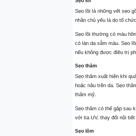
Sẹo lồi
Sẹo lồi là những vết sẹo g
nhân chủ yếu là do tổ chức
Sẹo lồi thường có màu hồn
có làn da sẫm màu. Sẹo lồi
nếu không được điều trị p
Sẹo thâm
Sẹo thâm xuất hiện khi quá
hoặc nâu trên da. Sẹo thâ
thẩm mỹ.
Sẹo thâm có thể gặp sau kh
với tia UV, thay đổi nội t
Sẹo lõm