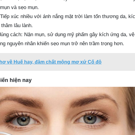
 mụn và sẹo mụn.
Tiếp xúc nhiều với ánh nắng mặt trời làm tổn thương da, kíc
 thâm lâu lành.
úng cách: Nặn mụn, sử dụng mỹ phẩm gây kích ứng da, vệ 
ng nguyên nhân khiến sẹo mụn trở nên trầm trọng hơn.
 thơ về Huế hay, đậm chất mộng mơ xứ Cố đô
iến hiện nay