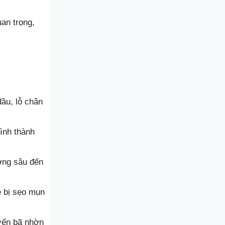
uan trọng,
ầu, lỗ chân
ình thành
ơng sâu đến
ễ bị sẹo mụn
tuyến bã nhờn