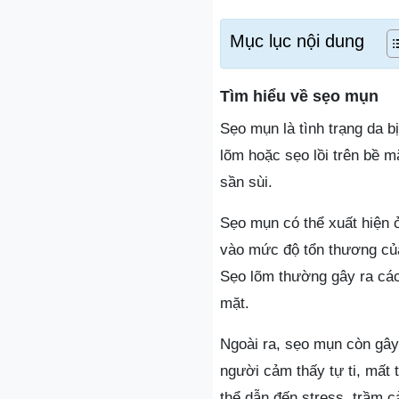
Mục lục nội dung
Tìm hiểu về sẹo mụn
Sẹo mụn là tình trạng da b
lõm hoặc sẹo lồi trên bề 
sần sùi.
Sẹo mụn có thể xuất hiện ở
vào mức độ tổn thương của
Sẹo lõm thường gây ra các r
mặt.
Ngoài ra, sẹo mụn còn gây
người cảm thấy tự ti, mất t
thể dẫn đến stress, trầm 