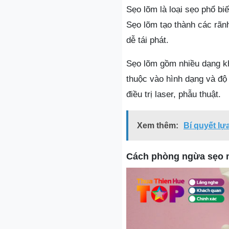
Sẹo lõm là loại sẹo phổ bi
Sẹo lõm tạo thành các rãnh
dễ tái phát.
Sẹo lõm gồm nhiều dạng kh
thuộc vào hình dạng và độ 
điều trị laser, phẫu thuật.
Xem thêm:
Bí quyết lự
Cách phòng ngừa sẹo 