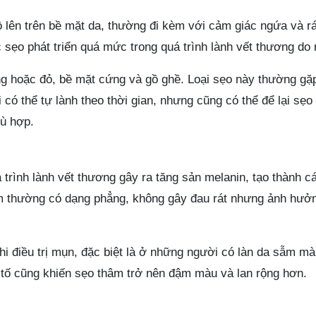
ồ lên trên bề mặt da, thường đi kèm với cảm giác ngứa và r
 sẹo phát triển quá mức trong quá trình lành vết thương do
g hoặc đỏ, bề mặt cứng và gồ ghề. Loại sẹo này thường gặ
 có thể tự lành theo thời gian, nhưng cũng có thể để lại sẹo
hù hợp.
 trình lành vết thương gây ra tăng sản melanin, tạo thành 
m thường có dạng phẳng, không gây đau rát nhưng ảnh hưở
i điều trị mụn, đặc biệt là ở những người có làn da sẫm mà
iết tố cũng khiến sẹo thâm trở nên đậm màu và lan rộng hơn.