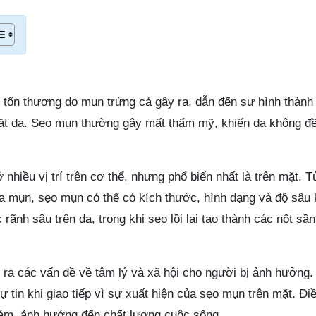
ị tổn thương do mụn trứng cá gây ra, dẫn đến sự hình thành
mặt da. Sẹo mụn thường gây mất thẩm mỹ, khiến da không đ
 nhiều vị trí trên cơ thể, nhưng phổ biến nhất là trên mặt. T
 mụn, sẹo mụn có thể có kích thước, hình dạng và độ sâu 
ãnh sâu trên da, trong khi sẹo lồi lại tạo thành các nốt sần
 ra các vấn đề về tâm lý và xã hội cho người bị ảnh hưởng.
ự tin khi giao tiếp vì sự xuất hiện của sẹo mụn trên mặt. Đi
cảm, ảnh hưởng đến chất lượng cuộc sống.