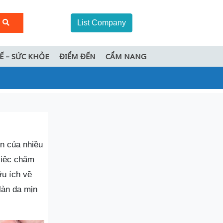
List Company
TẾ – SỨC KHỎE
ĐIỂM ĐẾN
CẨM NANG
in của nhiều
việc chăm
ữu ích về
làn da mịn