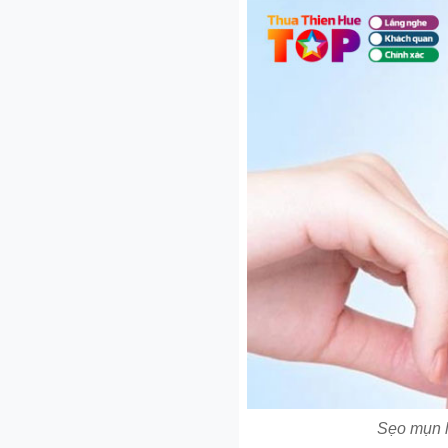
Sẹo mụn l