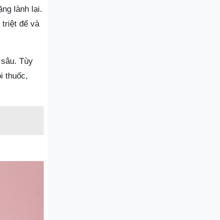
ng lành lại.
triệt để và
 sâu. Tùy
i thuốc,