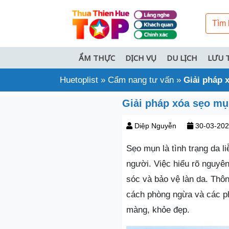
ẨM THỰC
DỊCH VỤ
DU LỊCH
LƯU 
Huetoplist
»
Cẩm nang tư vấn
»
Giải pháp 
Giải pháp xóa sẹo mụn
Diệp Nguyễn
30-03-20
Sẹo mụn là tình trạng da l
người. Việc hiểu rõ nguyê
sóc và bảo vệ làn da. Thôn
cách phòng ngừa và các ph
màng, khỏe đẹp.