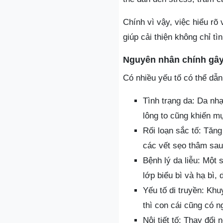
Chính vì vậy, việc hiểu rõ
giúp cải thiện không chỉ t
Nguyên nhân chính gâ
Có nhiều yếu tố có thể dẫ
Tình trạng da: Da nh
lông to cũng khiến mụ
Rối loạn sắc tố: Tăn
các vết sẹo thâm sau
Bệnh lý da liễu: Một
lớp biểu bì và hạ bì,
Yếu tố di truyền: Kh
thì con cái cũng có 
Nội tiết tố: Thay đổi 