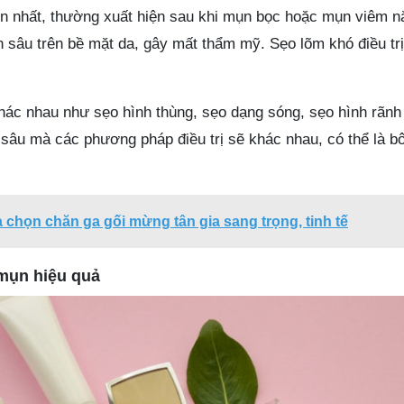
ến nhất, thường xuất hiện sau khi mụn bọc hoặc mụn viêm nặ
 sâu trên bề mặt da, gây mất thẩm mỹ. Sẹo lõm khó điều trị 
ác nhau như sẹo hình thùng, sẹo dạng sóng, sẹo hình rãnh
sâu mà các phương pháp điều trị sẽ khác nhau, có thể là bô
a chọn chăn ga gối mừng tân gia sang trọng, tinh tế
mụn hiệu quả