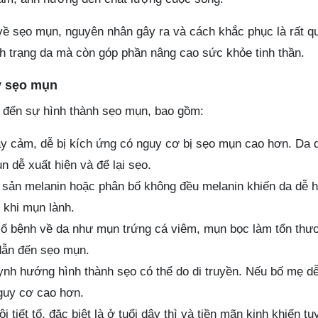
 về sẹo mụn, nguyên nhân gây ra và cách khắc phục là rất q
ình trạng da mà còn góp phần nâng cao sức khỏe tinh thần.
y sẹo mụn
n đến sự hình thành sẹo mụn, bao gồm:
ạy cảm, dễ bị kích ứng có nguy cơ bị sẹo mụn cao hơn. Da d
n dễ xuất hiện và để lại sẹo.
g sản melanin hoặc phân bố không đều melanin khiến da dễ h
 khi mụn lành.
 số bệnh về da như mụn trứng cá viêm, mụn bọc làm tổn thư
 dẫn đến sẹo mụn.
uynh hướng hình thành sẹo có thể do di truyền. Nếu bố mẹ d
nguy cơ cao hơn.
nội tiết tố, đặc biệt là ở tuổi dậy thì và tiền mãn kinh khiến 