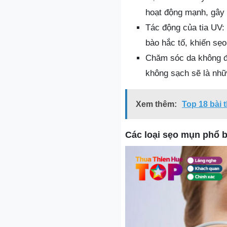
hoạt động mạnh, gây
Tác động của tia UV: 
bào hắc tố, khiến sẹo
Chăm sóc da không đ
không sạch sẽ là nhữ
Xem thêm:
Top 18 bài
Các loại sẹo mụn phổ b