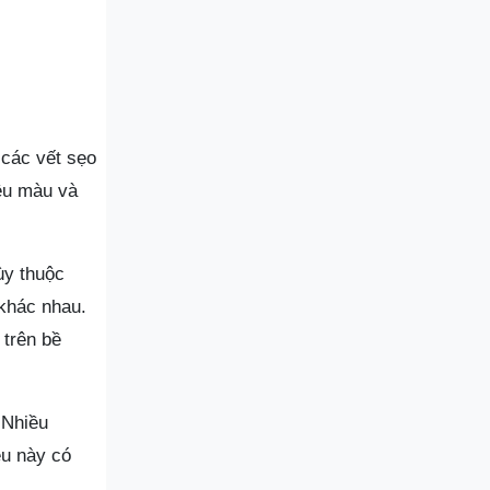
 các vết sẹo
ều màu và
ùy thuộc
khác nhau.
 trên bề
 Nhiều
ều này có