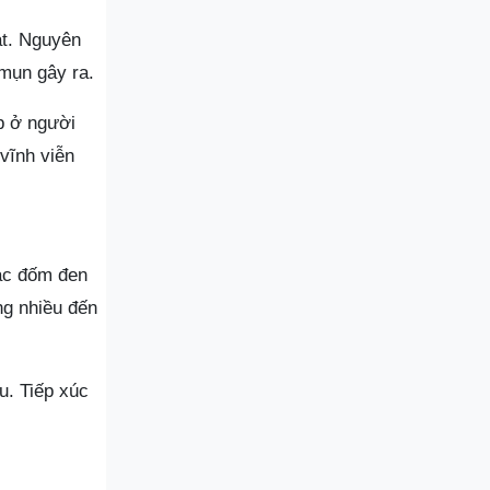
át. Nguyên
 mụn gây ra.
p ở người
 vĩnh viễn
các đốm đen
ng nhiều đến
u. Tiếp xúc