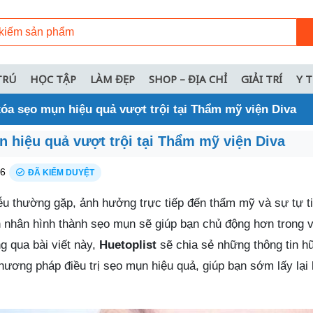
TRÚ
HỌC TẬP
LÀM ĐẸP
SHOP – ĐỊA CHỈ
GIẢI TRÍ
Y 
xóa sẹo mụn hiệu quả vượt trội tại Thẩm mỹ viện Diva
 hiệu quả vượt trội tại Thẩm mỹ viện Diva
26
ĐÃ KIỂM DUYỆT
iễu thường gặp, ảnh hưởng trực tiếp đến thẩm mỹ và sự tự t
n nhân hình thành sẹo mụn sẽ giúp bạn chủ động hơn trong 
g qua bài viết này,
Huetoplist
sẽ chia sẻ những thông tin h
ương pháp điều trị sẹo mụn hiệu quả, giúp bạn sớm lấy lại 