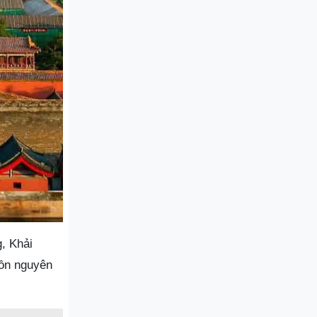
, Khải
tồn nguyên