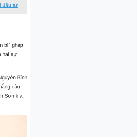
i đầu tư
ần bí” ghép
ó hai sự
 Nguyễn Bỉnh
thẳng câu
nh Sơn kia,