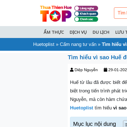
ẨM THỰC
DỊCH VỤ
DU LỊCH
LƯU 
Huetoplist
»
Cẩm nang tư vấn
»
Tìm hiểu v
Tìm hiểu vì sao Huế đ
Diệp Nguyễn
29-01-20
Huế từ lâu đã được biết đến
biệt trong tiến trình phát 
Nguyễn, mà còn hàm chứa ý
Huetoplist
tìm hiểu
vì sa
Mục lục nội dung