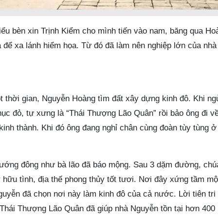
ểu bèn xin Trịnh Kiểm cho mình tiến vào nam, băng qua H
a để xa lánh hiểm họa. Từ đó đã làm nên nghiệp lớn của nh
 thời gian, Nguyễn Hoàng tìm đất xây dựng kinh đô. Khi ng
ục đỏ, tự xưng là “Thái Thượng Lão Quân” rồi bảo ông đi 
inh thành. Khi đó ông đang nghỉ chân cùng đoàn tùy tùng ở
hướng đông như bà lão đã báo mộng. Sau 3 dặm đường, ch
y hữu tình, địa thế phong thủy tốt tươi. Nơi đây xứng tầm mộ
guyễn đã chọn nơi này làm kinh đô của cả nước. Lời tiên tri
 Thái Thượng Lão Quân đã giúp nhà Nguyễn tồn tại hơn 400