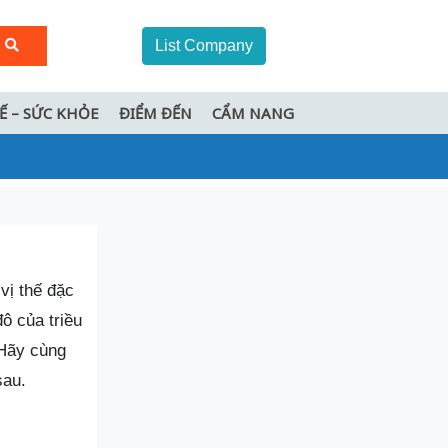
List Company
TẾ – SỨC KHỎE
ĐIỂM ĐẾN
CẨM NANG
 vị thế đặc
đô của triều
 Hãy cùng
sau.