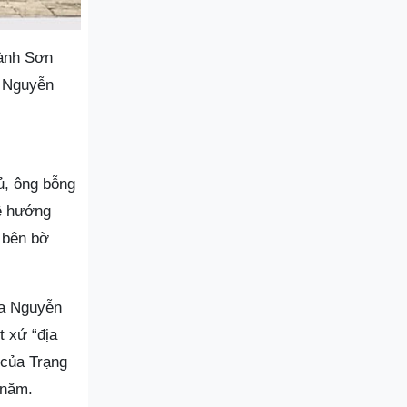
oành Sơn
à Nguyễn
ủ, ông bỗng
về hướng
 bên bờ
úa Nguyễn
t xứ “địa
 của Trạng
 năm.