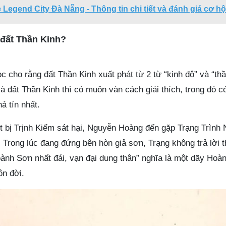
 Legend City Đà Nẵng - Thông tin chi tiết và đánh giá cơ hộ
 đất Thần Kinh?
ọc cho rằng đất Thần Kinh xuất phát từ 2 từ “kinh đô” và “th
 là đất Thần Kinh thì có muôn vàn cách giải thích, trong đó c
ả tín nhất.
t bị Trịnh Kiểm sát hại, Nguyễn Hoàng đến gặp Trạng Trình
 Trong lúc đang đứng bên hòn giả sơn, Trạng không trả lời 
Hoành Sơn nhất đái, vạn đại dung thân” nghĩa là một dãy Hoà
n đời.