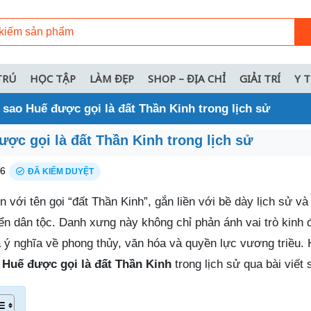
TRÚ
HỌC TẬP
LÀM ĐẸP
SHOP – ĐỊA CHỈ
GIẢI TRÍ
Y 
ì sao Huế được gọi là đất Thần Kinh trong lịch sử
ược gọi là đất Thần Kinh trong lịch sử
26
ĐÃ KIỂM DUYỆT
 với tên gọi “đất Thần Kinh”, gắn liền với bề dày lịch sử và
triển dân tộc. Danh xưng này không chỉ phản ánh vai trò kinh 
 nghĩa về phong thủy, văn hóa và quyền lực vương triều.
o Huế được gọi là đất Thần Kinh
trong lịch sử qua bài viết 