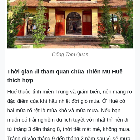
Cổng Tam Quan
Thời gian đi tham quan chùa Thiên Mụ Huế
thích hợp
Huế thuộc tỉnh miền Trung và giám biển, nên mang rõ
đặc điểm của khí hậu nhiệt đới gió mùa. Ở Huế có
hai mùa rõ rệt là mùa khô và mùa mưa. Nếu bạn
muốn có trải nghiệm du lịch tuyệt vời nhất thì nên đi
từ tháng 3 đến tháng 8, thời tiết mát mẻ, không mưa.
Tránh đi vào tháng 9 đến tháng 2 năm sau vì sẽ mưa