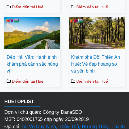
Điểm đến tại Huế
Điểm đến tại Huế
Đèo Hải Vân: Hành trình
Khám phá Đồi Thiên An
khám phá cảnh sắc hùng
Huế: Vẻ đẹp hoang sơ
vĩ
và yên bình
Điểm đến tại Huế
Điểm đến tại Huế
HUETOPLIST
Đơn vị chủ quản: Công ty DanaSEO
MST: 0402001765 cấp ngày 20/09/2019
Địa chỉ:
55 Võ Duy Ninh, Thủy Thủ, Hương Thủy, Thành