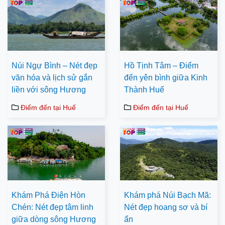
Núi Ngự Bình – Nét đẹp
Hồ Tịnh Tâm – Điểm
văn hóa và lịch sử gắn
đến yên bình giữa Kinh
liền với sông Hương
Thành Huế
Điểm đến tại Huế
Điểm đến tại Huế
Khám Phá Điện Hòn
Khám phá Núi Bạch Mã:
Chén: Nét đẹp tâm linh
Nét đẹp hoang sơ và bí
giữa dòng sông Hương
ẩn