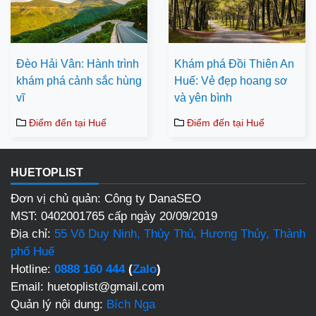
Đèo Hải Vân: Hành trình
Khám phá Đồi Thiên An
khám phá cảnh sắc hùng
Huế: Vẻ đẹp hoang sơ
vĩ
và yên bình
Điểm đến tại Huế
Điểm đến tại Huế
HUETOPLIST
Đơn vị chủ quản: Công ty DanaSEO
MST: 0402001765 cấp ngày 20/09/2019
Địa chỉ:
55 Võ Duy Ninh, Thủy Thủ, Hương Thủy, Thành
phố Huế
Hotline:
0888 160 444
(
Zalo
)
Email: huetoplist@gmail.com
Quản lý nội dung:
Bích Nga