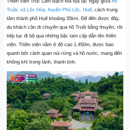
Thiền viện Trúc Lâm Bạch Mã tọa lạc ngay giữa
hồ
Truồi, xã Lộc Hòa, huyện Phú Lộc, Huế
, cách trung
tâm thành phố Huế khoảng 35km. Để đến được đây,
du khách cần di chuyển qua hồ Truồi bằng thuyền, rồi
tiếp tục đi bộ qua những bậc tam cấp dẫn lên thiền
viện. Thiền viện nằm ở độ cao 1.450m, được bao
quanh bởi cảnh quan núi rừng và hồ nước, mang đến
không khí trong lành, thanh tịnh.