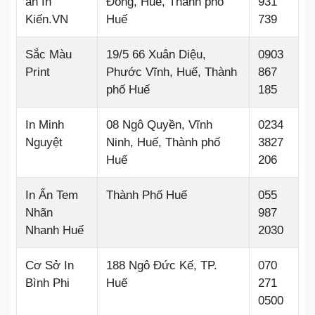
ấn In
Đông, Huế, Thành phố
931
Kiến.VN
Huế
739
Sắc Màu
19/5 66 Xuân Diệu,
0903
Print
Phước Vĩnh, Huế, Thành
867
phố Huế
185
In Minh
08 Ngô Quyền, Vĩnh
0234
Nguyệt
Ninh, Huế, Thành phố
3827
Huế
206
In Ấn Tem
Thành Phố Huế
055
Nhãn
987
Nhanh Huế
2030
Cơ Sở In
188 Ngô Đức Kế, TP.
070
Bình Phi
Huế
271
0500