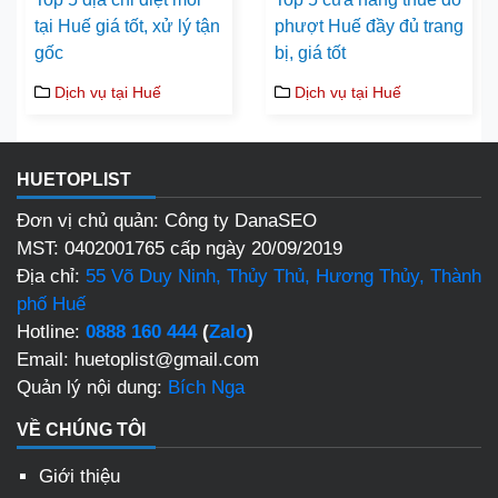
tại Huế giá tốt, xử lý tận
phượt Huế đầy đủ trang
gốc
bị, giá tốt
Dịch vụ tại Huế
Dịch vụ tại Huế
HUETOPLIST
Đơn vị chủ quản: Công ty DanaSEO
MST: 0402001765 cấp ngày 20/09/2019
Địa chỉ:
55 Võ Duy Ninh, Thủy Thủ, Hương Thủy, Thành
phố Huế
Hotline:
0888 160 444
(
Zalo
)
Email: huetoplist@gmail.com
Quản lý nội dung:
Bích Nga
VỀ CHÚNG TÔI
Giới thiệu