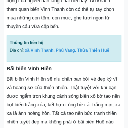
động của người dân làng chài nơi đây. Du khách
tham quan biển Vinh Thanh còn có thể tự tay chọn
mua những con tôm, con mực, ghẹ tươi ngon từ
thuyền câu vừa cập bến.
Thông tin liên hệ
Địa chỉ:
xã Vinh Thanh, Phú Vang, Thừa Thiên Huế
Bãi biển Vinh Hiền
Bãi biển Vinh Hiền sẽ níu chân bạn bởi vẻ đẹp kỳ vĩ
và hoang sơ của thiên nhiên. Thật tuyệt vời khi bạn
được ngắm trọn khung cảnh sóng biển xô bờ tạo nên
bọt biển trắng xóa, kết hợp cùng bờ cát trắng mịn, xa
xa là ánh hoàng hôn. Tất cả tạo nên bức tranh thiên
nhiên tuyệt đẹp mà không phải ở bãi biển Huế nào