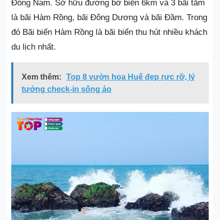
Đông Nam. Sở hữu đường bờ biển 6km và 3 bãi tắm
là bãi Hàm Rồng, bãi Đông Dương và bãi Đầm. Trong
đó Bãi biển Hàm Rồng là bãi biển thu hút nhiều khách
du lịch nhất.
Xem thêm:
Top 8 vườn hoa Huế đẹp rực rỡ, lý
tưởng check-in sống ảo