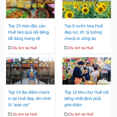
Top 15 món đặc sản
Top 8 vườn hoa Huế
Huế làm quà nổi tiếng,
đẹp rực rỡ, lý tưởng
dễ dàng mang về
check-in sống ảo
Du lịch tại Huế
Du lịch tại Huế
Top 14 địa điểm check
Top 10 khu chợ Huế nổi
in tại Huế đẹp, lên hình
tiếng nhất định phải
là “auto xịn”
ghé thăm
Du lịch tại Huế
Du lịch tại Huế