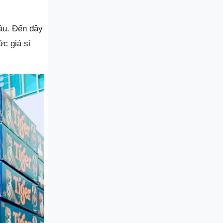
ầu. Đến đây
c giá sỉ