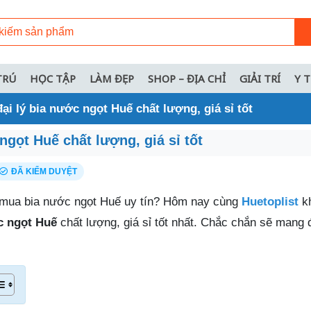
TRÚ
HỌC TẬP
LÀM ĐẸP
SHOP – ĐỊA CHỈ
GIẢI TRÍ
Y 
đại lý bia nước ngọt Huế chất lượng, giá sỉ tốt
ngọt Huế chất lượng, giá sỉ tốt
ĐÃ KIỂM DUYỆT
ỉ mua bia nước ngọt Huế uy tín? Hôm nay cùng
Huetoplist
k
ớc ngọt Huế
chất lượng, giá sỉ tốt nhất. Chắc chắn sẽ mang