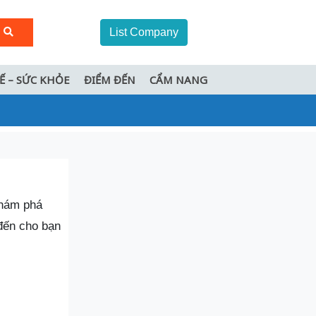
List Company
TẾ – SỨC KHỎE
ĐIỂM ĐẾN
CẨM NANG
hám phá
 đến cho bạn