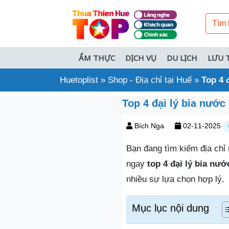
ẨM THỰC
DỊCH VỤ
DU LỊCH
LƯU 
Huetoplist
»
Shop - Địa chỉ tại Huế
»
Top 4 
Top 4 đại lý bia nước 
Bích Nga
02-11-2025
Bạn đang tìm kiếm địa ch
ngay
top 4 đại lý bia nư
nhiều sự lựa chọn hợp lý.
Mục lục nội dung