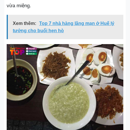
vừa miệng.
Xem thêm:
Top 7 nhà hàng lãng mạn ở Huế lý
tưởng cho buổi hẹn hò