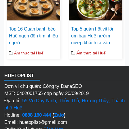
Top 16 Quán bánh bèo
Top 5 quán hột vịt lộn
Huế ngon đốn tim nhiều
um bầu Huế nườm
người
nượp khách ra vào
Ẩm thực tại Huế
Ẩm thực tại Huế
HUETOPLIST
Đơn vị chủ quản: Công ty DanaSEO
MST: 0402001765 cấp ngày 20/09/2019
Địa chỉ:
55 Võ Duy Ninh, Thủy Thủ, Hương Thủy, Thành
phố Huế
Hotline:
0888 160 444
(
Zalo
)
Email: huetoplist@gmail.com