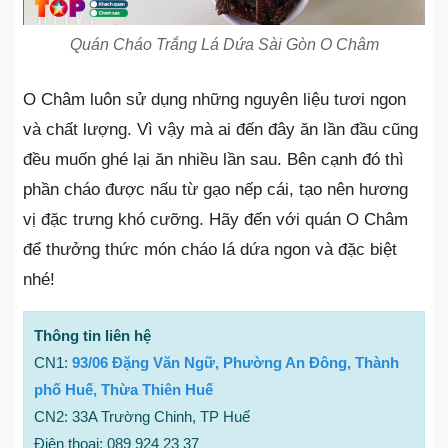
Quán Cháo Trắng Lá Dứa Sài Gòn O Châm
O Châm luôn sử dụng những nguyên liệu tươi ngon
và chất lượng. Vì vậy mà ai đến đây ăn lần đầu cũng
đều muốn ghé lại ăn nhiều lần sau. Bên cạnh đó thì
phần cháo được nấu từ gạo nếp cái, tạo nên hương
vị đặc trưng khó cưỡng. Hãy đến với quán O Châm
để thưởng thức món cháo lá dứa ngon và đặc biệt
nhé!
Thông tin liên hệ
CN1:
93/06 Đặng Văn Ngữ, Phường An Đông, Thành
phố Huế, Thừa Thiên Huế
CN2: 33A Trường Chinh, TP Huế
Điện thoại: 089 924 23 37