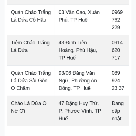
Quán Cháo Trắng
03 Văn Cao, Xuân
0969
Lá Dứa Cô Hậu
Phú, TP Huế
762
229
Tiệm Cháo Trắng
43 Đinh Tiên
0914
Lá Dứa
Hoàng, Phú Hậu,
620
TP Huế
717
Quán Cháo Trắng
93/06 Đặng Văn
089
Lá Dứa Sài Gòn
Ngữ, Phường An
924
O Châm
Đông, TP Huế
23 37
Cháo Lá Dứa O
47 Đặng Huy Trứ,
Đang
Nớ Ơi
P. Phước Vĩnh, TP
cập
Huế
nhật