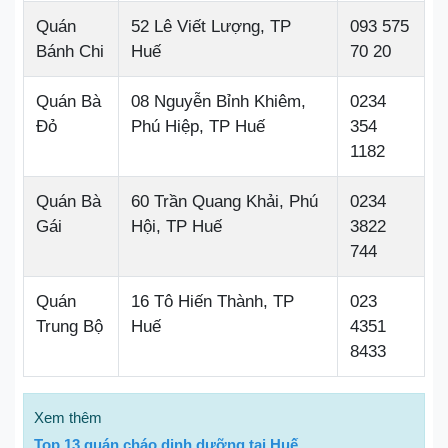
Quán
52 Lê Viết Lượng, TP
093 575
Bánh Chi
Huế
70 20
Quán Bà
08 Nguyễn Bỉnh Khiêm,
0234
Đỏ
Phú Hiệp, TP Huế
354
1182
Quán Bà
60 Trần Quang Khải, Phú
0234
Gái
Hội, TP Huế
3822
744
Quán
16 Tô Hiến Thành, TP
023
Trung Bộ
Huế
4351
8433
Xem thêm
Top 13 quán cháo dinh dưỡng tại Huế