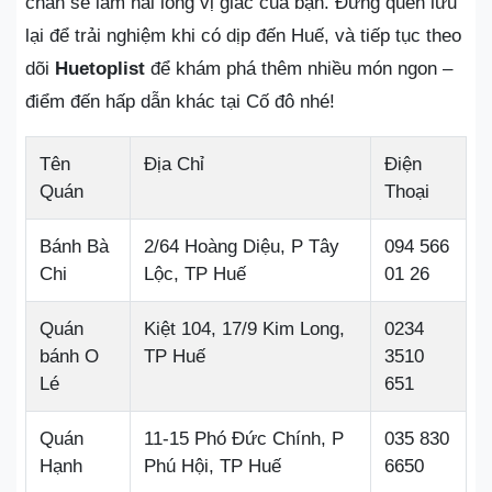
chắn sẽ làm hài lòng vị giác của bạn. Đừng quên lưu
lại để trải nghiệm khi có dịp đến Huế, và tiếp tục theo
dõi
Huetoplist
để khám phá thêm nhiều món ngon –
điểm đến hấp dẫn khác tại Cố đô nhé!
Tên
Địa Chỉ
Điện
Quán
Thoại
Bánh Bà
2/64 Hoàng Diệu, P Tây
094 566
Chi
Lộc, TP Huế
01 26
Quán
Kiệt 104, 17/9 Kim Long,
0234
bánh O
TP Huế
3510
Lé
651
Quán
11-15 Phó Đức Chính, P
035 830
Hạnh
Phú Hội, TP Huế
6650