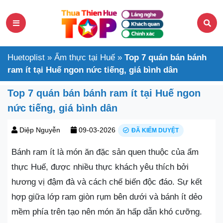
Huetoplist
»
Ẩm thực tại Huế
»
Top 7 quán bán bánh
ram ít tại Huế ngon nức tiếng, giá bình dân
Top 7 quán bán bánh ram ít tại Huế ngon
nức tiếng, giá bình dân
Diệp Nguyễn
09-03-2026
ĐÃ KIỂM DUYỆT
Bánh ram ít là món ăn đặc sản quen thuộc của ẩm
thực Huế, được nhiều thực khách yêu thích bởi
hương vị đậm đà và cách chế biến độc đáo. Sự kết
hợp giữa lớp ram giòn rụm bên dưới và bánh ít dẻo
mềm phía trên tạo nên món ăn hấp dẫn khó cưỡng.