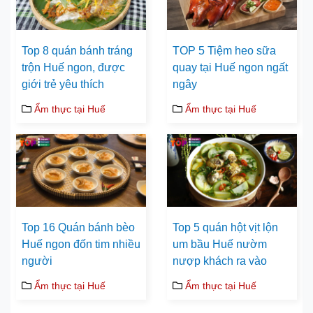
Top 8 quán bánh tráng
TOP 5 Tiệm heo sữa
trộn Huế ngon, được
quay tại Huế ngon ngất
giới trẻ yêu thích
ngây
Ẩm thực tại Huế
Ẩm thực tại Huế
Top 16 Quán bánh bèo
Top 5 quán hột vịt lộn
Huế ngon đốn tim nhiều
um bầu Huế nườm
người
nượp khách ra vào
Ẩm thực tại Huế
Ẩm thực tại Huế