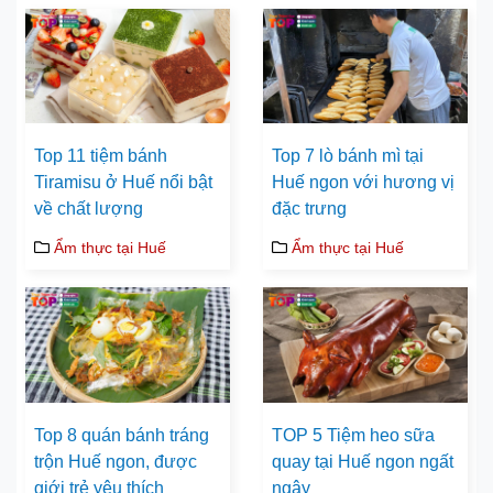
Top 11 tiệm bánh
Top 7 lò bánh mì tại
Tiramisu ở Huế nổi bật
Huế ngon với hương vị
về chất lượng
đặc trưng
Ẩm thực tại Huế
Ẩm thực tại Huế
Top 8 quán bánh tráng
TOP 5 Tiệm heo sữa
trộn Huế ngon, được
quay tại Huế ngon ngất
giới trẻ yêu thích
ngây