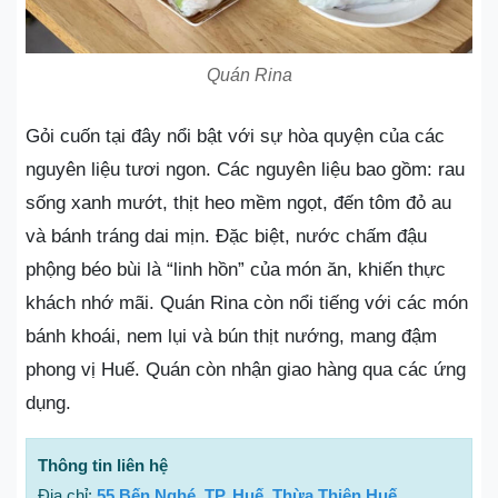
Quán Rina
Gỏi cuốn tại đây nổi bật với sự hòa quyện của các
nguyên liệu tươi ngon. Các nguyên liệu bao gồm: rau
sống xanh mướt, thịt heo mềm ngọt, đến tôm đỏ au
và bánh tráng dai mịn. Đặc biệt, nước chấm đậu
phộng béo bùi là “linh hồn” của món ăn, khiến thực
khách nhớ mãi. Quán Rina còn nổi tiếng với các món
bánh khoái, nem lụi và bún thịt nướng, mang đậm
phong vị Huế. Quán còn nhận giao hàng qua các ứng
dụng.
Thông tin liên hệ
Địa chỉ:
55 Bến Nghé, TP. Huế, Thừa Thiên Huế