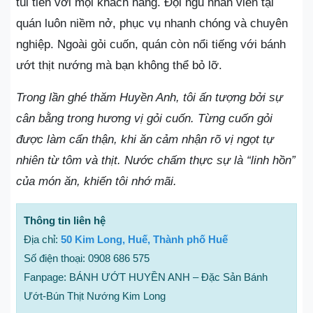
túi tiền với mọi khách hàng. Đội ngũ nhân viên tại
quán luôn niềm nở, phục vụ nhanh chóng và chuyên
nghiệp. Ngoài gỏi cuốn, quán còn nổi tiếng với bánh
ướt thịt nướng mà bạn không thể bỏ lỡ.
Trong lần ghé thăm Huyền Anh, tôi ấn tượng bởi sự
cân bằng trong hương vị gỏi cuốn. Từng cuốn gỏi
được làm cẩn thận, khi ăn cảm nhận rõ vị ngọt tự
nhiên từ tôm và thịt. Nước chấm thực sự là “linh hồn”
của món ăn, khiến tôi nhớ mãi.
Thông tin liên hệ
Địa chỉ:
50 Kim Long, Huế, Thành phố Huế
Số điện thoại: 0908 686 575
Fanpage: BÁNH ƯỚT HUYỀN ANH – Đặc Sản Bánh
Ướt-Bún Thịt Nướng Kim Long