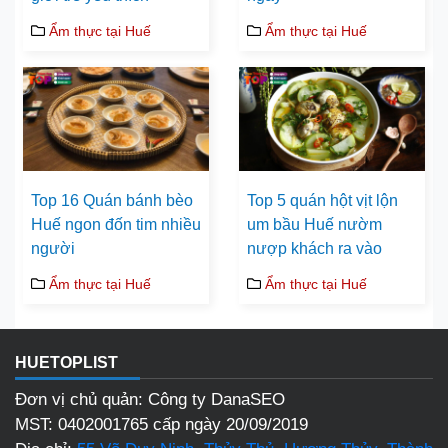
Ẩm thực tại Huế
Ẩm thực tại Huế
Top 16 Quán bánh bèo
Top 5 quán hột vịt lộn
Huế ngon đốn tim nhiều
um bầu Huế nườm
người
nượp khách ra vào
Ẩm thực tại Huế
Ẩm thực tại Huế
HUETOPLIST
Đơn vị chủ quản: Công ty DanaSEO
MST: 0402001765 cấp ngày 20/09/2019