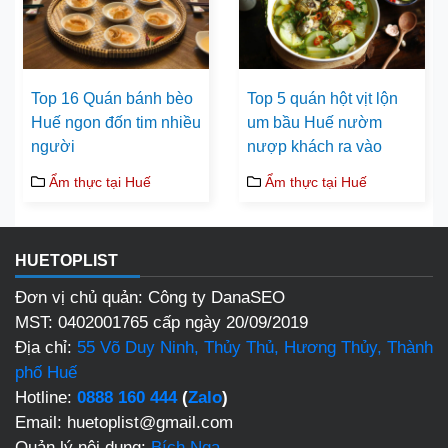
Top 16 Quán bánh bèo
Top 5 quán hột vịt lộn
Huế ngon đốn tim nhiều
um bầu Huế nườm
người
nượp khách ra vào
Ẩm thực tại Huế
Ẩm thực tại Huế
HUETOPLIST
Đơn vị chủ quản: Công ty DanaSEO
MST: 0402001765 cấp ngày 20/09/2019
Địa chỉ:
55 Võ Duy Ninh, Thủy Thủ, Hương Thủy, Thành
phố Huế
Hotline:
0888 160 444
(
Zalo
)
Email: huetoplist@gmail.com
Quản lý nội dung:
Bích Nga