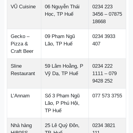
VŨ Cuisine
06 Nguyễn Thái
0234 223
Học, TP Huế
3456 – 07875
18668
Gecko –
09 Phạm Ngũ
0234 3933
Pizza &
Lão, TP Huế
407
Craft Beer
Sline
59 Lâm Hoằng, P
0234 222
Restaurant
Vỹ Dạ, TP Huế
1111 – 079
9428 252
L’Annam
Số 3 Phạm Ngũ
077 573 3755
Lão, P Phú Hội,
TP Huế
Nhà hàng
25 Lê Quý Đôn,
0234 3821
HiB0SS –
TP. Huế
111