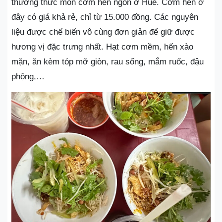
thưởng thức món cơm hến ngon ở Huế. Cơm hến ở
đây có giá khả rẻ, chỉ từ 15.000 đồng. Các nguyên
liệu được chế biến vô cùng đơn giản để giữ được
hương vị đặc trưng nhất. Hạt cơm mềm, hến xào
mặn, ăn kèm tóp mỡ giòn, rau sống, mắm ruốc, đậu
phộng,…