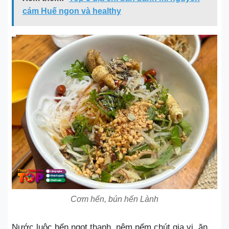
cám Huế ngon và healthy
Cơm hến, bún hến Lành
Nước luộc hến ngọt thanh, nêm nếm chút gia vị, ăn