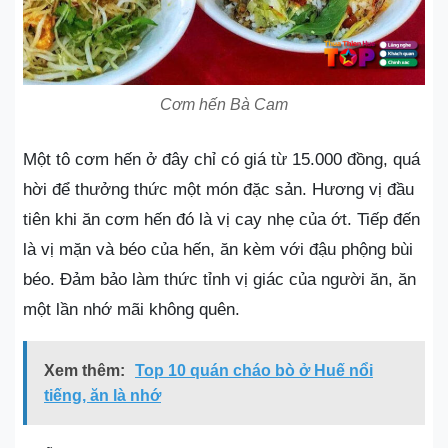
Cơm hến Bà Cam
Một tô cơm hến ở đây chỉ có giá từ 15.000 đồng, quá
hời để thưởng thức một món đặc sản. Hương vị đầu
tiên khi ăn cơm hến đó là vị cay nhẹ của ớt. Tiếp đến
là vị mặn và béo của hến, ăn kèm với đậu phộng bùi
béo. Đảm bảo làm thức tỉnh vị giác của người ăn, ăn
một lần nhớ mãi không quên.
Xem thêm:
Top 10 quán cháo bò ở Huế nổi
tiếng, ăn là nhớ