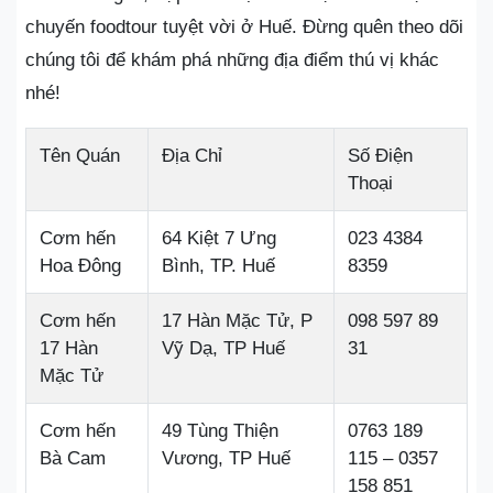
chuyến foodtour tuyệt vời ở Huế. Đừng quên theo dõi
chúng tôi để khám phá những địa điểm thú vị khác
nhé!
Tên Quán
Địa Chỉ
Số Điện
Thoại
Cơm hến
64 Kiệt 7 Ưng
023 4384
Hoa Đông
Bình, TP. Huế
8359
Cơm hến
17 Hàn Mặc Tử, P
098 597 89
17 Hàn
Vỹ Dạ, TP Huế
31
Mặc Tử
Cơm hến
49 Tùng Thiện
0763 189
Bà Cam
Vương, TP Huế
115 – 0357
158 851