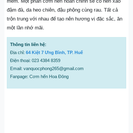
mềm. Một phần cơm hến hoàn chỉnh sẽ có hến xào
đậm đà, da heo chiên, đậu phộng cùng rau. Tất cả
trộn trung với nhau để tạo nên hương vị đặc sắc, ăn
một lần nhớ mãi.
Thông tin liên hệ:
Địa chỉ:
64 Kiệt 7 Ưng Bình, TP. Huế
Điện thoại: 023 4384 8359
Email: vanquocphong265@gmail.com
Fanpage: Cơm hến Hoa Đông