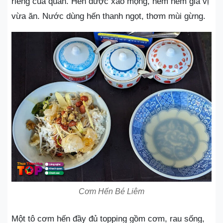
riêng của quán. Hến được xào mọng, nêm nếm gia vị
vừa ăn. Nước dùng hến thanh ngọt, thơm mùi gừng.
Cơm Hến Bé Liêm
Một tô cơm hến đầy đủ topping gồm cơm, rau sống,