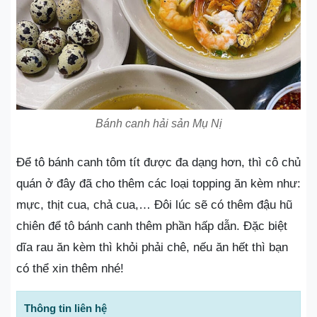
Bánh canh hải sản Mụ Nị
Để tô bánh canh tôm tít được đa dạng hơn, thì cô chủ
quán ở đây đã cho thêm các loại topping ăn kèm như:
mực, thịt cua, chả cua,… Đôi lúc sẽ có thêm đậu hũ
chiên để tô bánh canh thêm phần hấp dẫn. Đặc biệt
dĩa rau ăn kèm thì khỏi phải chê, nếu ăn hết thì bạn
có thể xin thêm nhé!
Thông tin liên hệ