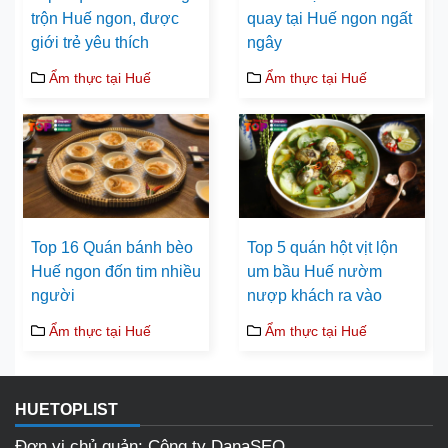
trộn Huế ngon, được
quay tại Huế ngon ngất
giới trẻ yêu thích
ngây
Ẩm thực tại Huế
Ẩm thực tại Huế
Top 16 Quán bánh bèo
Top 5 quán hột vịt lộn
Huế ngon đốn tim nhiều
um bầu Huế nườm
người
nượp khách ra vào
Ẩm thực tại Huế
Ẩm thực tại Huế
HUETOPLIST
Đơn vị chủ quản: Công ty DanaSEO