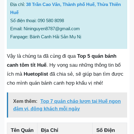
Địa chỉ:
38 Trần Cao Vân, Thành phố Huế, Thừa Thiên
Huế
Số điện thoại: 090 580 8098
Email: Nininguyen8787@gmail.com
Fanpage: Bánh Canh Hải Sản Mụ Nị
Vậy là chúng ta đã cùng đi qua
Top 5 quán bánh
canh tôm tít Huế
. Hy vọng sau những thông tin bổ
ích mà
Huetoplist
đã chia sẻ, sẽ giúp bạn tìm được
cho mình quán bánh canh hợp khẩu vị nhé!
Xem thêm:
Top 7 quán cháo lươn tại Huế ngon
đậm vị, đông khách mỗi ngày
Tên Quán
Địa Chỉ
Số Điện