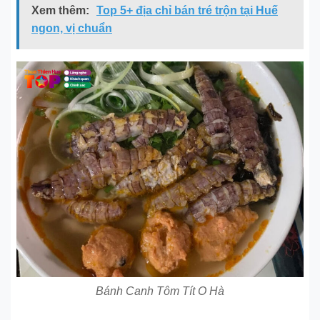
Xem thêm:
Top 5+ địa chỉ bán tré trộn tại Huế
ngon, vị chuẩn
Bánh Canh Tôm Tít O Hà