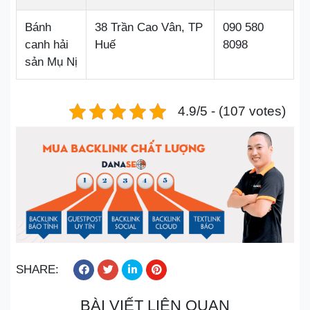
Bánh
38 Trần Cao Vân, TP
090 580
canh hải
Huế
8098
sản Mụ Nị
4.9/5 - (107 votes)
SHARE:
BÀI VIẾT LIÊN QUAN