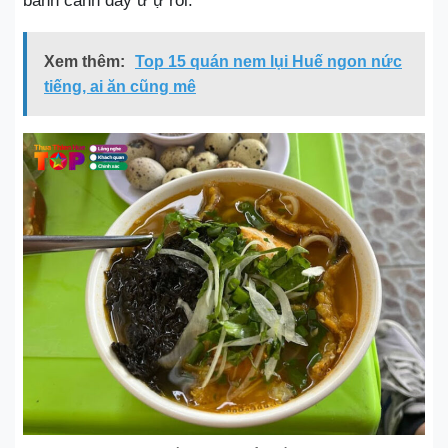
bánh canh đầy ứ ự rồi.
Xem thêm:
Top 15 quán nem lụi Huế ngon nức
tiếng, ai ăn cũng mê