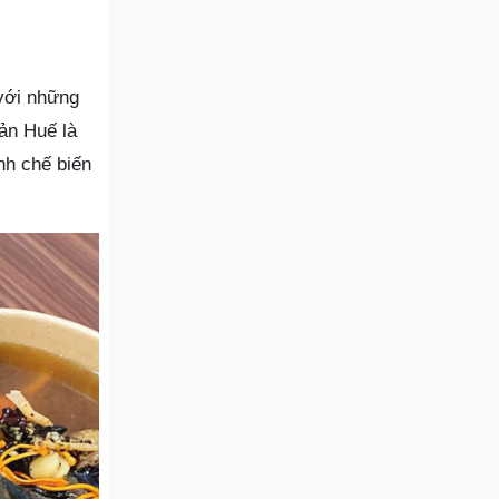
 với những
ản Huế là
nh chế biến