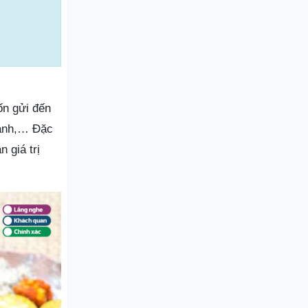
ốn gửi đến
hành,… Đặc
 giá trị