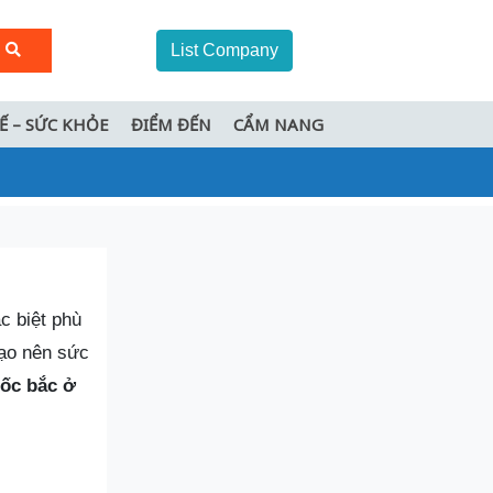
List Company
TẾ – SỨC KHỎE
ĐIỂM ĐẾN
CẨM NANG
c biệt phù
tạo nên sức
uốc bắc ở