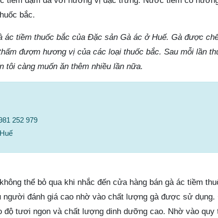
ớc tiềm đậm đà với hương vị đặc trưng. Nước tiềm có hương
huốc bắc.
gà ác tiềm thuốc bắc của Đặc sản Gà ác ở Huế. Gà được chế 
à thấm đượm hương vị của các loại thuốc bắc. Sau mỗi lần t
ến tôi càng muốn ăn thêm nhiều lần nữa.
0981 252 979
 Huế
 không thể bỏ qua khi nhắc đến cửa hàng bán gà ác tiềm th
 người đánh giá cao nhờ vào chất lượng gà được sử dụng. 
o độ tươi ngon và chất lượng dinh dưỡng cao. Nhờ vào quy 