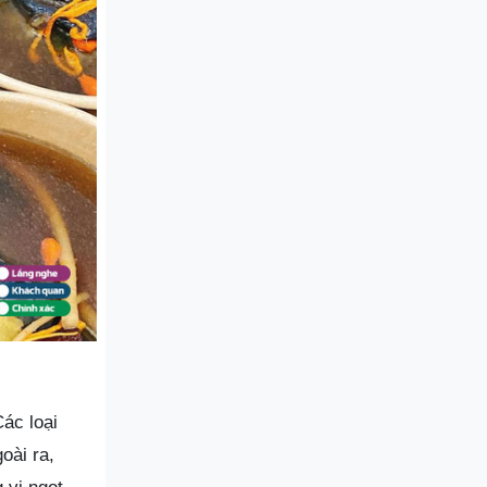
Các loại
oài ra,