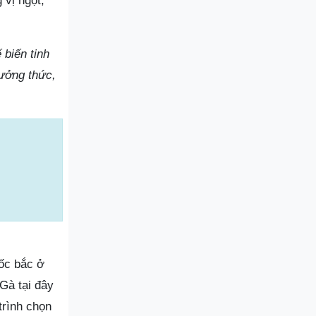
 vị ngọt,
biến tinh
hưởng thức,
uốc bắc ở
Gà tại đây
trình chọn