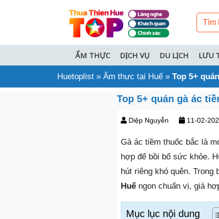
ẨM THỰC
DỊCH VỤ
DU LỊCH
LƯU 
Huetoplist
»
Ẩm thực tại Huế
»
Top 5+ quán
Top 5+ quán gà ác tiề
Diệp Nguyễn
11-02-20
Gà ác tiềm thuốc bắc là m
hợp để bồi bổ sức khỏe. H
hút riêng khó quên. Trong b
Huế
ngon chuẩn vị, giá hợ
Mục lục nội dung