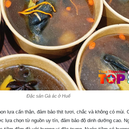
Đặc sản Gà ác ở Huế
họn lựa cẩn thận, đảm bảo thịt tươi, chắc và không có mùi. 
c lựa chọn từ nguồn uy tín, đảm bảo độ dinh dưỡng cao​. Ng