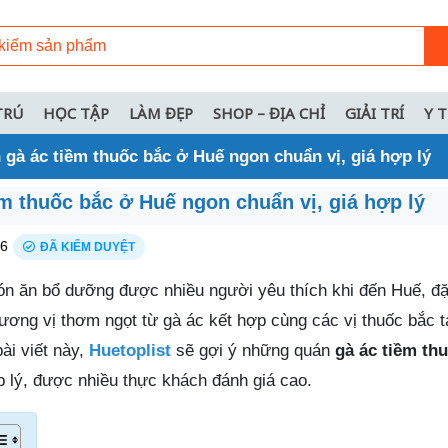
TRÚ
HỌC TẬP
LÀM ĐẸP
SHOP – ĐỊA CHỈ
GIẢI TRÍ
Y 
 gà ác tiềm thuốc bắc ở Huế ngon chuẩn vị, giá hợp lý
m thuốc bắc ở Huế ngon chuẩn vị, giá hợp lý
26
ĐÃ KIỂM DUYỆT
ón ăn bổ dưỡng được nhiều người yêu thích khi đến Huế, đặ
ương vị thơm ngọt từ gà ác kết hợp cùng các vị thuốc bắc 
ài viết này,
Huetoplist
sẽ gợi ý những quán
gà ác tiềm th
p lý, được nhiều thực khách đánh giá cao.