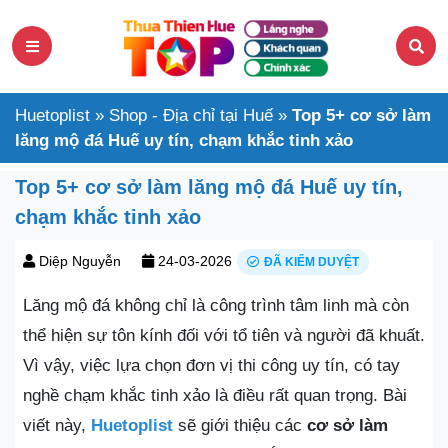
Huetoplist
»
Shop - Địa chỉ tại Huế
»
Top 5+ cơ sở làm
lăng mộ đá Huế uy tín, chạm khắc tinh xảo
Top 5+ cơ sở làm lăng mộ đá Huế uy tín,
chạm khắc tinh xảo
Diệp Nguyễn
24-03-2026
ĐÃ KIỂM DUYỆT
Lăng mộ đá không chỉ là công trình tâm linh mà còn
thể hiện sự tôn kính đối với tổ tiên và người đã khuất.
Vì vậy, việc lựa chọn đơn vị thi công uy tín, có tay
nghề chạm khắc tinh xảo là điều rất quan trọng. Bài
viết này,
Huetoplist
sẽ giới thiệu các
cơ sở làm