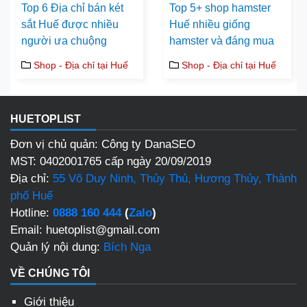
Top 6 Địa chỉ bán két
Top 5+ shop hamster
sắt Huế được nhiều
Huế nhiều giống
người ưa chuộng
hamster và đáng mua
Shop - Địa chỉ tại Huế
Shop - Địa chỉ tại Huế
HUETOPLIST
Đơn vị chủ quản: Công ty DanaSEO
MST: 0402001765 cấp ngày 20/09/2019
Địa chỉ:
55 Võ Duy Ninh, Thủy Thủ, Hương Thủy, Thành
phố Huế
Hotline:
0888 160 444
(
Zalo
)
Email: huetoplist@gmail.com
Quản lý nội dung:
Bích Nga
VỀ CHÚNG TÔI
Giới thiệu