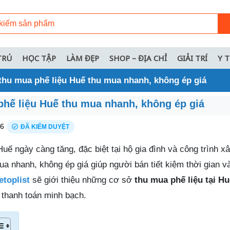
TRÚ
HỌC TẬP
LÀM ĐẸP
SHOP – ĐỊA CHỈ
GIẢI TRÍ
Y 
thu mua phế liệu Huế thu mua nhanh, không ép giá
phế liệu Huế thu mua nhanh, không ép giá
26
ĐÃ KIỂM DUYỆT
uế ngày càng tăng, đặc biệt tại hộ gia đình và công trình x
ua nhanh, không ép giá giúp người bán tiết kiệm thời gian 
etoplist
sẽ giới thiệu những cơ sở
thu mua phế liệu tại Hu
 thanh toán minh bạch.