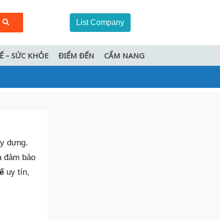
List Company
TẾ – SỨC KHỎE
ĐIỂM ĐẾN
CẨM NANG
ây dựng.
và đảm bảo
ế
uy tín,