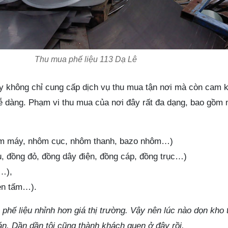
Thu mua phế liệu 113 Dạ Lê
y không chỉ cung cấp dịch vụ thu mua tận nơi mà còn cam kế
ễ dàng. Phạm vi thu mua của nơi đây rất đa dạng, bao gồm n
m máy, nhôm cục, nhôm thanh, bazo nhôm…)
, đồng đỏ, đồng dây điện, đồng cáp, đồng trục…)
o…),
ken tấm…).
hế liệu nhỉnh hơn giá thị trường. Vậy nên lúc nào dọn kho 
n. Dần dần tôi cũng thành khách quen ở đây rồi.