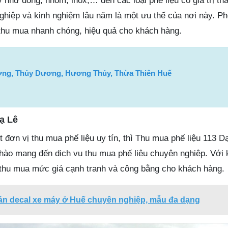
uý như đồng, nhôm, inox,… đến các loại phế liệu có giá trị th
hiệp và kinh nghiệm lâu năm là một ưu thế của nơi này. Ph
thu mua nhanh chóng, hiệu quả cho khách hàng.
ng, Thủy Dương, Hương Thủy, Thừa Thiên Huế
ạ Lê
đơn vị thu mua phế liệu uy tín, thì Thu mua phế liệu 113 Dạ
 hào mang đến dịch vụ thu mua phế liệu chuyên nghiệp. Với 
thu mua mức giá cạnh tranh và công bằng cho khách hàng.
dán decal xe máy ở Huế chuyên nghiệp, mẫu đa dạng