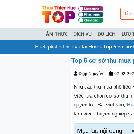
ẨM THỰC
DỊCH VỤ
DU LỊCH
LƯU 
Huetoplist
»
Dịch vụ tại Huế
»
Top 5 cơ sở 
Top 5 cơ sở thu mua 
Diệp Nguyễn
02-02-20
Nhu cầu thu mua phế liệu H
Việc lựa chọn cơ sở thu m
quyền lợi. Bài viết sau,
Hu
làm việc chuyên nghiệp và
Mục lục nội dung