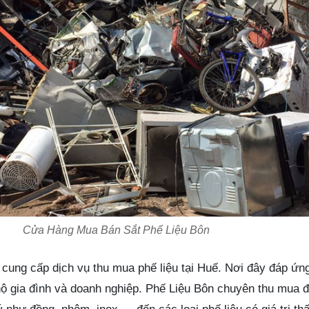
Cửa Hàng Mua Bán Sắt Phế Liệu Bôn
 cung cấp dịch vụ thu mua phế liệu tại Huế. Nơi đây đáp ứn
 hộ gia đình và doanh nghiệp. Phế Liệu Bôn chuyên thu mua 