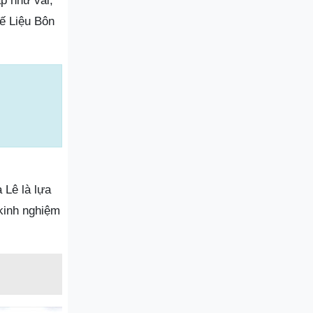
ấp như vải,
ế Liệu Bôn
 Lê là lựa
kinh nghiệm