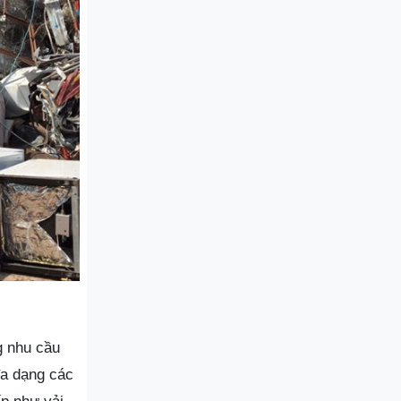
g nhu cầu
đa dạng các