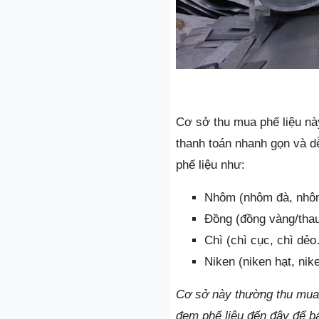
Cơ sở thu mua phế liệu nà
thanh toán nhanh gọn và d
phế liệu như:
Nhôm (nhôm đà, nhô
Đồng (đồng vàng/thau
Chì (chì cục, chì dẻ
Niken (niken hạt, ni
Cơ sở này thường thu mua p
đem phế liệu đến đây để bá