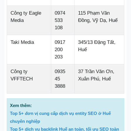
Công ty Eagle
0974
115 Phạm Văn
Media
533
Đồng, Vỹ Dạ, Huế
108
Taki Media
0917
345/13 Đặng Tất,
200
Huế
203
Công ty
0935
37 Trần Văn Ơn,
VFFTECH
45
Xuân Phú, Huế
3888
Xem thêm:
Top 5+ đơn vị cung cấp dịch vụ entity SEO ở Huế
chuyên nghiệp
Top 5+ dịch vụ backlink Huế an toàn, tối ưu SEO toàn