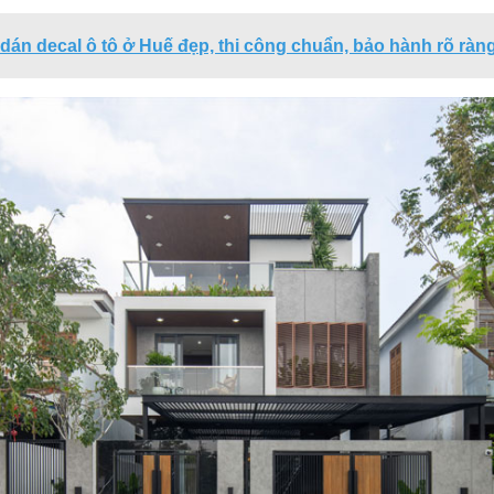
dán decal ô tô ở Huế đẹp, thi công chuẩn, bảo hành rõ ràn