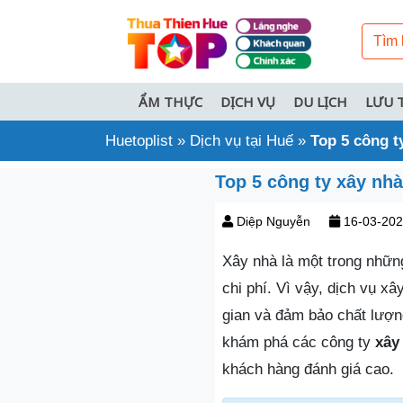
ẨM THỰC
DỊCH VỤ
DU LỊCH
LƯU 
Huetoplist
»
Dịch vụ tại Huế
»
Top 5 công ty
Top 5 công ty xây nhà 
Diệp Nguyễn
16-03-20
Xây nhà là một trong những
chi phí. Vì vậy, dịch vụ x
gian và đảm bảo chất lượn
khám phá các công ty
xây
khách hàng đánh giá cao.