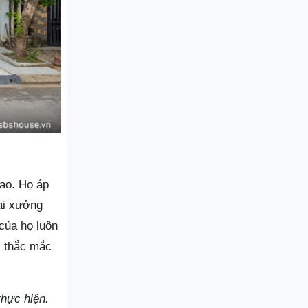
cao. Họ áp
hai xưởng
 của họ luôn
i thắc mắc
thực hiện.