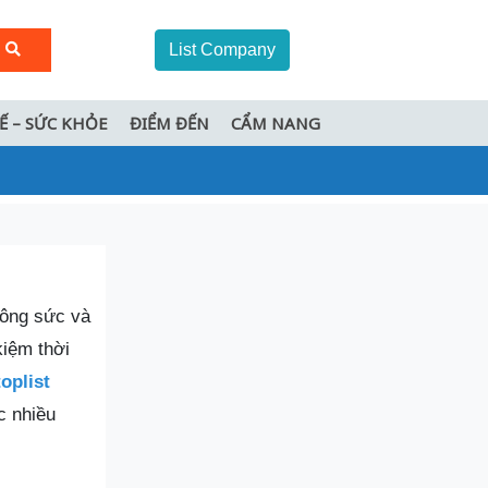
List Company
TẾ – SỨC KHỎE
ĐIỂM ĐẾN
CẨM NANG
công sức và
kiệm thời
oplist
c nhiều