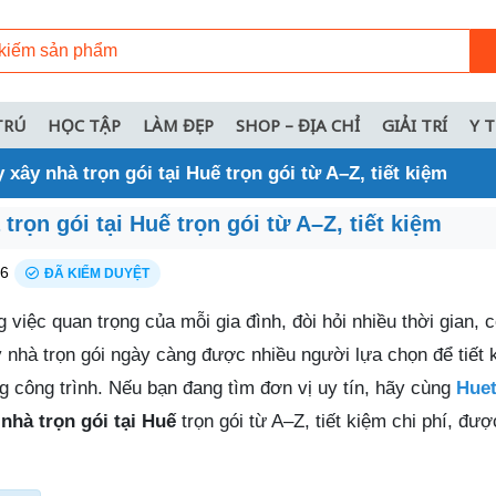
TRÚ
HỌC TẬP
LÀM ĐẸP
SHOP – ĐỊA CHỈ
GIẢI TRÍ
Y 
 xây nhà trọn gói tại Huế trọn gói từ A–Z, tiết kiệm
trọn gói tại Huế trọn gói từ A–Z, tiết kiệm
26
ĐÃ KIỂM DUYỆT
 việc quan trọng của mỗi gia đình, đòi hỏi nhiều thời gian, 
ây nhà trọn gói ngày càng được nhiều người lựa chọn để tiết 
g công trình. Nếu bạn đang tìm đơn vị uy tín, hãy cùng
Huet
 nhà trọn gói tại Huế
trọn gói từ A–Z, tiết kiệm chi phí, đượ