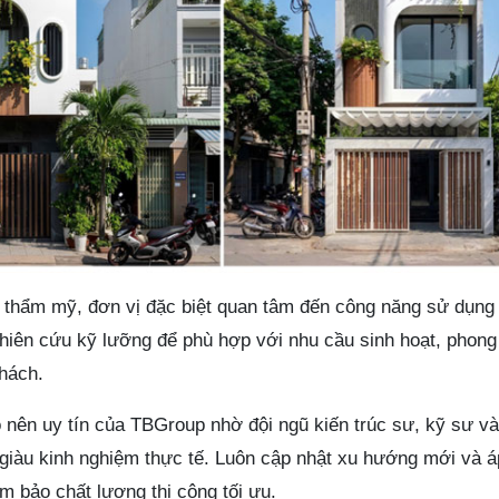
ố thẩm mỹ, đơn vị đặc biệt quan tâm đến công năng sử dụng
ghiên cứu kỹ lưỡng để phù hợp với nhu cầu sinh hoạt, phon
hách.
o nên uy tín của TBGroup nhờ đội ngũ kiến trúc sư, kỹ sư v
o, giàu kinh nghiệm thực tế. Luôn cập nhật xu hướng mới và 
ảm bảo chất lượng thi công tối ưu.