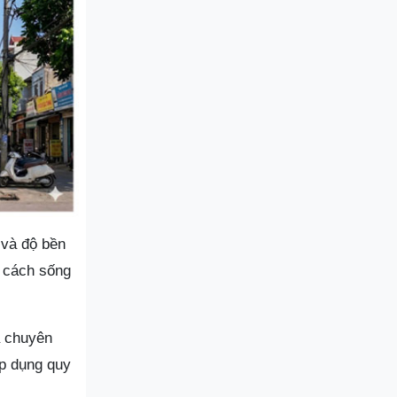
 và độ bền
g cách sống
à chuyên
áp dụng quy