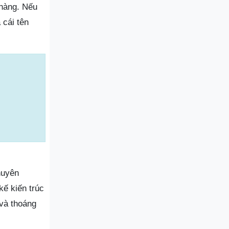
 hàng. Nếu
 cái tên
huyên
kế kiến trúc
 và thoáng