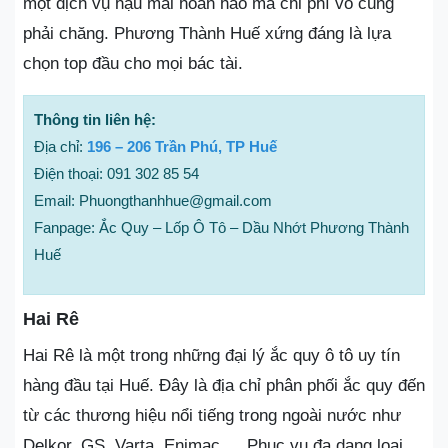
một dịch vụ hậu mãi hoàn hảo mà chi phí vô cùng
phải chăng. Phương Thành Huế xứng đáng là lựa
chọn top đầu cho mọi bác tài.
Thông tin liên hệ:
Địa chỉ:
196 – 206 Trần Phú, TP Huế
Điện thoại: 091 302 85 54
Email: Phuongthanhhue@gmail.com
Fanpage: Ắc Quy – Lốp Ô Tô – Dầu Nhớt Phương Thành
Huế
Hai Rê
Hai Rê là một trong những đại lý ắc quy ô tô uy tín
hàng đầu tại Huế. Đây là địa chỉ phân phối ắc quy đến
từ các thương hiệu nổi tiếng trong ngoài nước như
Delkor, GS, Varta, Enimac,… Phục vụ đa dạng loại