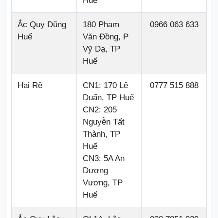
Huế
Ắc Quy Dũng
180 Phạm
0966 063 633
Huế
Văn Đồng, P
Vỹ Dạ, TP
Huế
Hai Rê
CN1: 170 Lê
0777 515 888
Duẩn, TP Huế
CN2: 205
Nguyễn Tất
Thành, TP
Huế
CN3: 5A An
Dương
Vương, TP
Huế