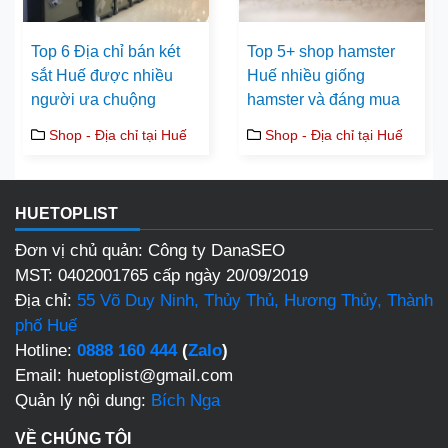
Top 6 Địa chỉ bán két
Top 5+ shop hamster
sắt Huế được nhiều
Huế nhiều giống
người ưa chuộng
hamster và đáng mua
Shop - Địa chỉ tại Huế
Shop - Địa chỉ tại Huế
HUETOPLIST
Đơn vị chủ quản: Công ty DanaSEO
MST: 0402001765 cấp ngày 20/09/2019
Địa chỉ:
55 Võ Duy Ninh, Thủy Thủ, Hương Thủy, Thành
phố Huế
Hotline:
0888 160 444
(
Zalo
)
Email: huetoplist@gmail.com
Quản lý nội dung:
Bích Nga
VỀ CHÚNG TÔI