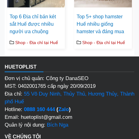
Top 6 Địa chỉ bán két
Top 5+ shop hamster
sắt Huế được nhiều
Huế nhiều giống
người ưa chuộng
hamster và đáng mua
Shop - Địa chỉ tại Huế
Shop - Địa chỉ tại Huế
HUETOPLIST
Đơn vị chủ quản: Công ty DanaSEO
MST: 0402001765 cấp ngày 20/09/2019
Địa chỉ:
55 Võ Duy Ninh, Thủy Thủ, Hương Thủy, Thành
phố Huế
Hotline:
0888 160 444
(
Zalo
)
Email: huetoplist@gmail.com
Quản lý nội dung:
Bích Nga
VỀ CHÚNG TÔI