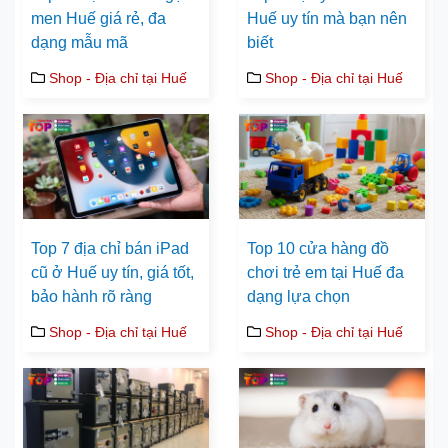
men Huế giá rẻ, đa
Huế uy tín mà bạn nên
dạng mẫu mã
biết
Shop - Địa chỉ tại Huế
Shop - Địa chỉ tại Huế
Top 7 địa chỉ bán iPad
Top 10 cửa hàng đồ
cũ ở Huế uy tín, giá tốt,
chơi trẻ em tại Huế đa
bảo hành rõ ràng
dạng lựa chọn
Shop - Địa chỉ tại Huế
Shop - Địa chỉ tại Huế