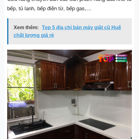
bếp, tủ lạnh, bếp điện từ, bếp gas,…
Xem thêm:
Top 5 địa chỉ bán máy giặt cũ Huế
chất lượng giá rẻ