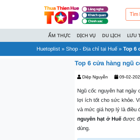
ẨM THỰC
DỊCH VỤ
DU LỊCH
LƯU 
Huetoplist
»
Shop - Địa chỉ tại Huế
»
Top 6 
Top 6 cửa hàng ngũ c
Diệp Nguyễn
09-02-20
Ngũ cốc nguyên hạt ngày c
lợi ích tốt cho sức khỏe.
và mức giá hợp lý là điề
nguyên hạt ở Huế
được đá
dùng.