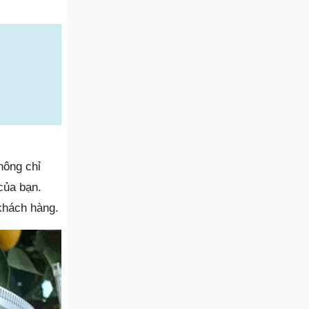
hông chỉ
của bạn.
 khách hàng.