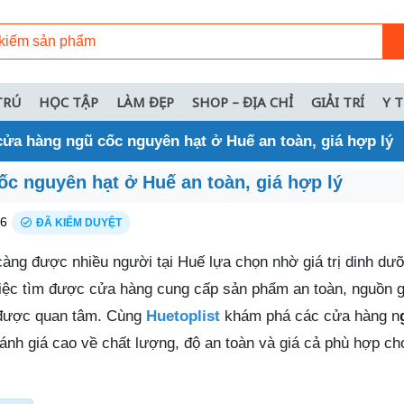
TRÚ
HỌC TẬP
LÀM ĐẸP
SHOP – ĐỊA CHỈ
GIẢI TRÍ
Y 
cửa hàng ngũ cốc nguyên hạt ở Huế an toàn, giá hợp lý
ốc nguyên hạt ở Huế an toàn, giá hợp lý
26
ĐÃ KIỂM DUYỆT
àng được nhiều người tại Huế lựa chọn nhờ giá trị dinh dư
 Việc tìm được cửa hàng cung cấp sản phẩm an toàn, nguồn g
u được quan tâm. Cùng
Huetoplist
khám phá các cửa hàng n
nh giá cao về chất lượng, độ an toàn và giá cả phù hợp ch