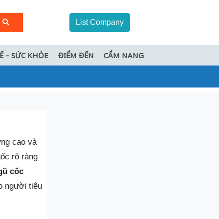
List Company
TẾ – SỨC KHỎE
ĐIỂM ĐẾN
CẨM NANG
ỡng cao và
ốc rõ ràng
gũ cốc
o người tiêu