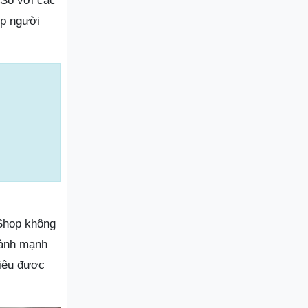
 So với các
úp người
 Shop không
lành mạnh
liệu được