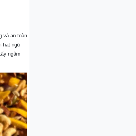
g và an toàn
m hạt ngũ
 tẩy ngâm