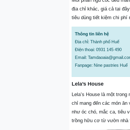
Mỗi phần ngũ cốc đều mang
địa chỉ khác, giá cả tại đ
tiêu dùng tiết kiệm chi p
Thông tin liên hệ
Địa chỉ: Thành phố Huế
Điện thoại: 0931 145 490
Email: Tamdaoaia@gmail.c
Fanpage: Nine pastries Huế
Lela’s House
Lela’s House là một trong
chỉ mang đến các món ăn 
như óc chó, mắc ca, tiêu v
trồng hữu cơ từ vườn nhà 