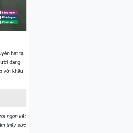
yên hạt tại
gười đang
p với khẩu
ươi ngon kết
cảm thấy sức