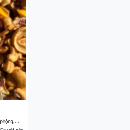
u phộng,…