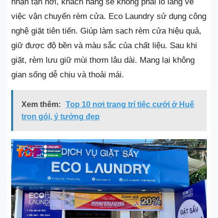
nhận tận nơi, khách hàng sẽ không phải lo lắng về
việc vận chuyển rèm cửa. Eco Laundry sử dụng công
nghệ giặt tiên tiến. Giúp làm sạch rèm cửa hiệu quả,
giữ được độ bền và màu sắc của chất liệu. Sau khi
giặt, rèm lưu giữ mùi thơm lâu dài. Mang lại không
gian sống dễ chịu và thoải mái.
Xem thêm:
Top 10 nơi trang trí tiệc cưới ở Huế
trọn gói, ý tưởng đẹp