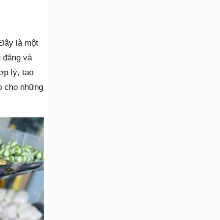
Đây là một
g đãng và
p lý, tạo
ợp cho những