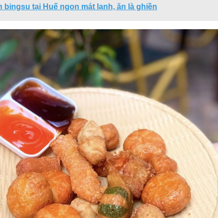
 bingsu tại Huế ngon mát lạnh, ăn là ghiền