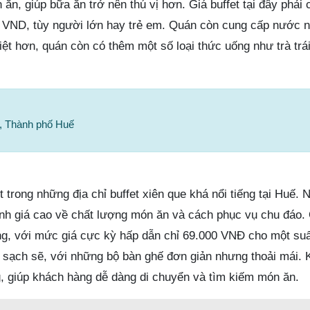
ăn, giúp bữa ăn trở nên thú vị hơn. Giá buffet tại đây phải
 VND, tùy người lớn hay trẻ em. Quán còn cung cấp nước n
ệt hơn, quán còn có thêm một số loại thức uống như trà trá
g, Thành phố Huế
 trong những địa chỉ buffet xiên que khá nổi tiếng tại Huế. 
h giá cao về chất lượng món ăn và cách phục vụ chu đáo.
ng, với mức giá cực kỳ hấp dẫn chỉ 69.000 VNĐ cho một su
 sạch sẽ, với những bộ bàn ghế đơn giản nhưng thoải mái. 
g, giúp khách hàng dễ dàng di chuyển và tìm kiếm món ăn.