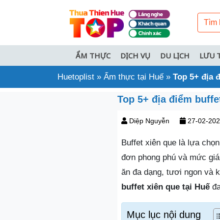
ẨM THỰC
DỊCH VỤ
DU LỊCH
LƯU 
Huetoplist
»
Ẩm thực tại Huế
»
Top 5+ địa 
Top 5+ địa điểm buffe
Diệp Nguyễn
27-02-20
Buffet xiên que là lựa chọ
đơn phong phú và mức giá 
ăn đa dạng, tươi ngon và 
buffet xiên que tại Huế
đa
Mục lục nội dung