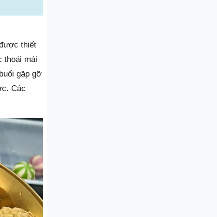
 được thiết
c thoải mái
 buổi gặp gỡ
ức. Các