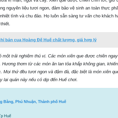
giữa vị mặn, ngọt và cay. Xiên que được chiên chín tới, giữ
g nguyên liệu tươi ngon, đảm bảo vệ sinh an toàn thực ph
 nhiệt tình và chu đáo. Họ luôn sẵn sàng tư vấn cho khách 
thiết.
chỉ bán cua Hoàng Đế Huế chất lượng, giá hợp lý
ó một trải nghiệm thú vị. Các món xiên que được chiên ngay
. Hương thơm từ các món ăn lan tỏa khắp không gian, khiến
. Mọi thứ đều tươi ngon và đậm đà, đặc biệt là món xiên qu
y lại quán này nếu có dịp đến Huế chơi.
g Bằng, Phú Nhuận, Thành phố Huế
Tp Huế