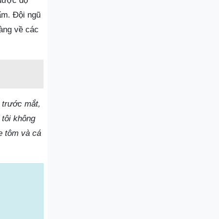
 được độ
ẩm. Đội ngũ
hàng về các
 trước mắt,
 tôi không
e tôm và cá