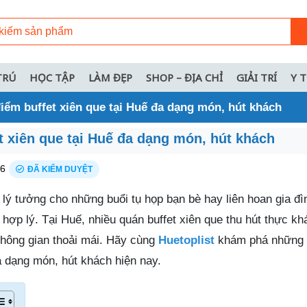
TRÚ
HỌC TẬP
LÀM ĐẸP
SHOP – ĐỊA CHỈ
GIẢI TRÍ
Y 
điểm buffet xiên que tại Huế đa dạng món, hút khách
t xiên que tại Huế đa dạng món, hút khách
26
ĐÃ KIỂM DUYỆT
n lý tưởng cho những buổi tụ họp bạn bè hay liên hoan gia đ
hợp lý. Tại Huế, nhiều quán buffet xiên que thu hút thực k
không gian thoải mái. Hãy cùng
Huetoplist
khám phá những 
 dạng món, hút khách hiện nay.