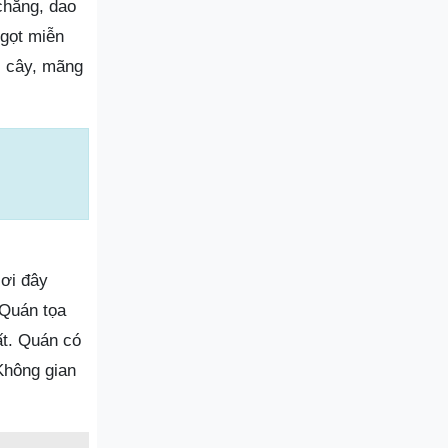
 chăng, dao
gọt miễn
i cây, mãng
Nơi đây
 Quán tọa
ất. Quán có
Không gian