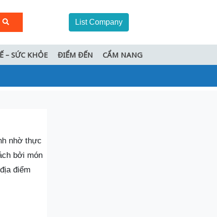
List Company
TẾ – SỨC KHỎE
ĐIỂM ĐẾN
CẨM NANG
ình nhờ thực
hách bởi món
địa điểm